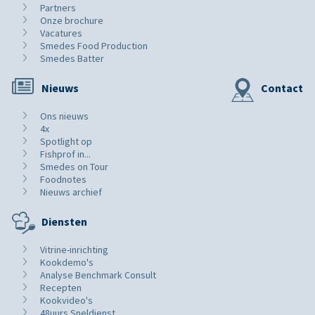
Partners
Onze brochure
Vacatures
Smedes Food Production
Smedes Batter
Nieuws
Contact
Ons nieuws
4x
Spotlight op
Fishprof in...
Smedes on Tour
Foodnotes
Nieuws archief
Diensten
Vitrine-inrichting
Kookdemo's
Analyse Benchmark Consult
Recepten
Kookvideo's
48uurs Sneldienst