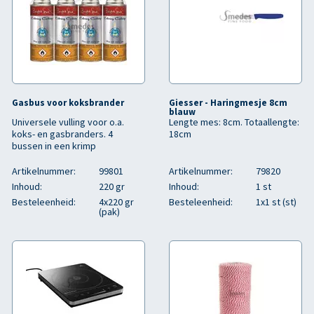
Gasbus voor koksbrander
Giesser - Haringmesje 8cm
blauw
Universele vulling voor o.a.
Lengte mes: 8cm. Totaallengte:
koks- en gasbranders. 4
18cm
bussen in een krimp
Artikelnummer:
99801
Artikelnummer:
79820
Inhoud:
220 gr
Inhoud:
1 st
Besteleenheid:
4x220 gr
Besteleenheid:
1x1 st (st)
(pak)