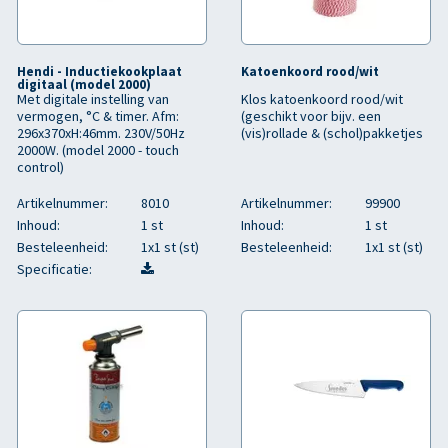
Hendi - Inductiekookplaat
Katoenkoord rood/wit
digitaal (model 2000)
Met digitale instelling van
Klos katoenkoord rood/wit
vermogen, °C & timer. Afm:
(geschikt voor bijv. een
296x370xH:46mm. 230V/50Hz
(vis)rollade & (schol)pakketjes
2000W. (model 2000 - touch
control)
Artikelnummer:
8010
Artikelnummer:
99900
Inhoud:
1 st
Inhoud:
1 st
Besteleenheid:
1x1 st (st)
Besteleenheid:
1x1 st (st)
Specificatie: