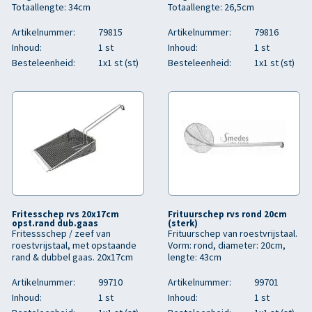
Totaallengte: 34cm
Totaallengte: 26,5cm
Artikelnummer:
79815
Artikelnummer:
79816
Inhoud:
1 st
Inhoud:
1 st
Besteleenheid:
1x1 st (st)
Besteleenheid:
1x1 st (st)
Fritesschep rvs 20x17cm
Frituurschep rvs rond 20cm
opst.rand dub.gaas
(sterk)
Fritessschep / zeef van
Frituurschep van roestvrijstaal.
roestvrijstaal, met opstaande
Vorm: rond, diameter: 20cm,
rand & dubbel gaas. 20x17cm
lengte: 43cm
Artikelnummer:
99710
Artikelnummer:
99701
Inhoud:
1 st
Inhoud:
1 st