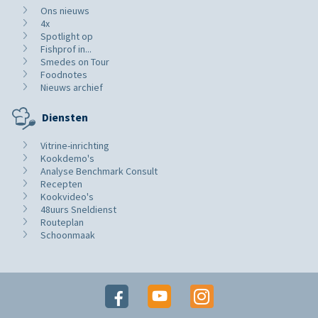
Ons nieuws
4x
Spotlight op
Fishprof in...
Smedes on Tour
Foodnotes
Nieuws archief
Diensten
Vitrine-inrichting
Kookdemo's
Analyse Benchmark Consult
Recepten
Kookvideo's
48uurs Sneldienst
Routeplan
Schoonmaak