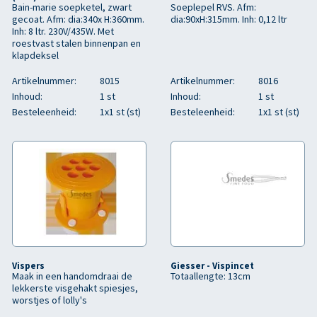
Bain-marie soepketel, zwart
Soeplepel RVS. Afm:
gecoat. Afm: dia:340x H:360mm.
dia:90xH:315mm. Inh: 0,12 ltr
Inh: 8 ltr. 230V/435W. Met
roestvast stalen binnenpan en
klapdeksel
Artikelnummer:
8015
Artikelnummer:
8016
Inhoud:
1 st
Inhoud:
1 st
Besteleenheid:
1x1 st (st)
Besteleenheid:
1x1 st (st)
Vispers
Giesser - Vispincet
Maak in een handomdraai de
Totaallengte: 13cm
lekkerste visgehakt spiesjes,
worstjes of lolly's