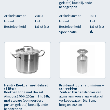
gelaste) koelblijvende
handgrepen
Artikelnummer:
79833
Artikelnummer:
8011
Inhoud:
1 st
Inhoud:
1 st
Besteleenheid:
1x1 st (st)
Besteleenheid:
1x1 st (st)
Specificatie:
Hendi - Kookpan met deksel
Kruidenstrooier aluminium +
(9 liter)
schroefdop
Kookpan hoog met deksel.
Zout- en kruidenstrooier van
Afm: dia:240xH:200mm. Inh: 9 ltr,
aluminium voor in uw winkel of
met stevige (op meerdere
verkoopwagen. Dia: 8cm,
punten gelaste) koelblijvende
hoogte: 19,5cm
handgrepen