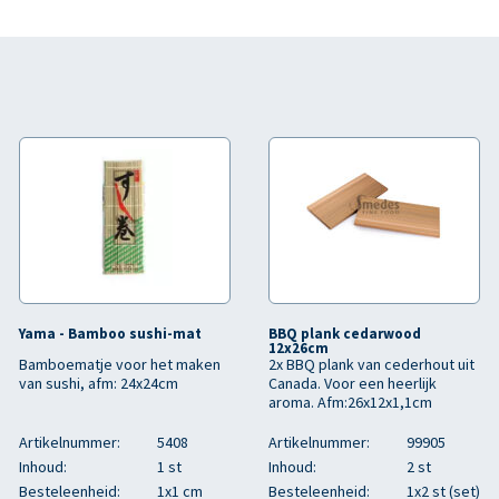
Yama - Bamboo sushi-mat
BBQ plank cedarwood
12x26cm
Bamboematje voor het maken
2x BBQ plank van cederhout uit
van sushi, afm: 24x24cm
Canada. Voor een heerlijk
aroma. Afm:26x12x1,1cm
Artikelnummer:
5408
Artikelnummer:
99905
Inhoud:
1 st
Inhoud:
2 st
Besteleenheid:
1x1 cm
Besteleenheid:
1x2 st (set)