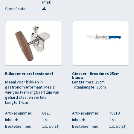
(mat)
Specificatie:
Blikopener professioneel
Giesser - Broodmes 25cm
blauw
Ideaal voor blikken in
Lengte mes: 25cm.
gastronomieformaat. Mes &
Totaallengte: 39cm
wieltjes (vervangbaar) zijn van
gehard staal en vertind.
Lengte:14cm
Artikelnummer:
6825
Artikelnummer:
79810
Inhoud:
1 st
Inhoud:
1 st
Besteleenheid:
1x1 st (st)
Besteleenheid:
1x1 st (st)