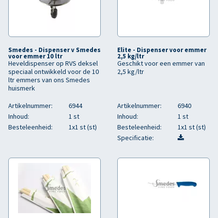
Smedes - Dispenser v Smedes
Elite - Dispenser voor emmer
voor emmer 10 ltr
2,5 kg/ltr
Heveldispenser op RVS deksel
Geschikt voor een emmer van
speciaal ontwikkeld voor de 10
2,5 kg/ltr
ltr emmers van ons Smedes
huismerk
Artikelnummer:
6944
Artikelnummer:
6940
Inhoud:
1 st
Inhoud:
1 st
Besteleenheid:
1x1 st (st)
Besteleenheid:
1x1 st (st)
Specificatie: