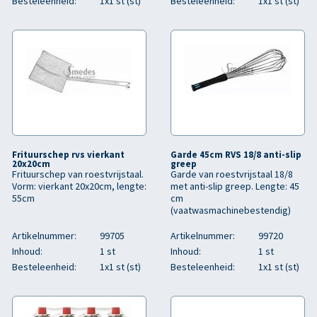
Besteleenheid:
1x1 st (st)
Besteleenheid:
1x1 st (st)
Frituurschep rvs vierkant
Garde 45cm RVS 18/8 anti-slip
20x20cm
greep
Frituurschep van roestvrijstaal.
Garde van roestvrijstaal 18/8
Vorm: vierkant 20x20cm, lengte:
met anti-slip greep. Lengte: 45
55cm
cm
(vaatwasmachinebestendig)
Artikelnummer:
99705
Artikelnummer:
99720
Inhoud:
1 st
Inhoud:
1 st
Besteleenheid:
1x1 st (st)
Besteleenheid:
1x1 st (st)