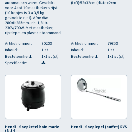
automatisch warm. Geschikt
(LxB):52x32cm (dikte):2cm
voor 4 tot 10 maatbekers rijst.
(10 kopjes is 3 a 3,5 kg
gekookte rijst). Afm: dia:
280xH:285mm. Inh: 1,8 ltr.
230V/700W. Met maatbeker,
rijstlepel en plastic stoommand
Artikelnummer:
80200
Artikelnummer:
79850
Inhoud:
1 st
Inhoud:
1 st
Besteleenheid:
1x1 st (st)
Besteleenheid:
1x1 st (st)
Specificatie:
Hendi - Soepketel bain marie
Hendi - Soeplepel (buffet) RVS
(8 ltr)