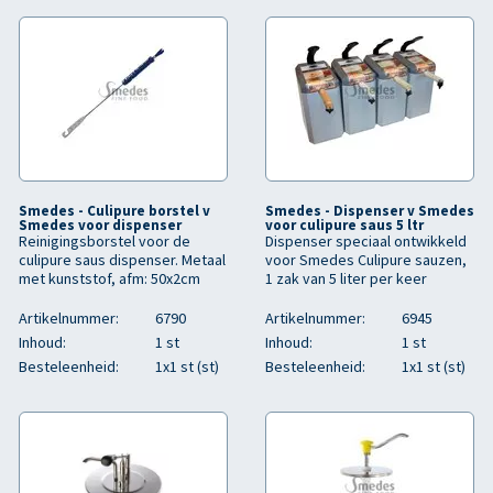
Smedes - Culipure borstel v
Smedes - Dispenser v Smedes
Smedes voor dispenser
voor culipure saus 5 ltr
Reinigingsborstel voor de
Dispenser speciaal ontwikkeld
culipure saus dispenser. Metaal
voor Smedes Culipure sauzen,
met kunststof, afm: 50x2cm
1 zak van 5 liter per keer
Artikelnummer:
6790
Artikelnummer:
6945
Inhoud:
1 st
Inhoud:
1 st
Besteleenheid:
1x1 st (st)
Besteleenheid:
1x1 st (st)