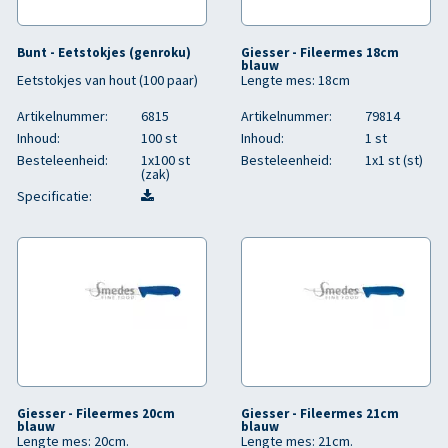
Bunt - Eetstokjes (genroku)
Giesser - Fileermes 18cm
blauw
Eetstokjes van hout (100 paar)
Lengte mes: 18cm
Artikelnummer:
6815
Artikelnummer:
79814
Inhoud:
100 st
Inhoud:
1 st
Besteleenheid:
1x100 st
Besteleenheid:
1x1 st (st)
(zak)
Specificatie:
Giesser - Fileermes 20cm
Giesser - Fileermes 21cm
blauw
blauw
Lengte mes: 20cm.
Lengte mes: 21cm.