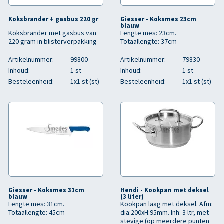
Koksbrander + gasbus 220 gr
Giesser - Koksmes 23cm
blauw
Koksbrander met gasbus van
Lengte mes: 23cm.
220 gram in blisterverpakking
Totaallengte: 37cm
Artikelnummer:
99800
Artikelnummer:
79830
Inhoud:
1 st
Inhoud:
1 st
Besteleenheid:
1x1 st (st)
Besteleenheid:
1x1 st (st)
Giesser - Koksmes 31cm
Hendi - Kookpan met deksel
blauw
(3 liter)
Lengte mes: 31cm.
Kookpan laag met deksel. Afm:
Totaallengte: 45cm
dia:200xH:95mm. Inh: 3 ltr, met
stevige (op meerdere punten