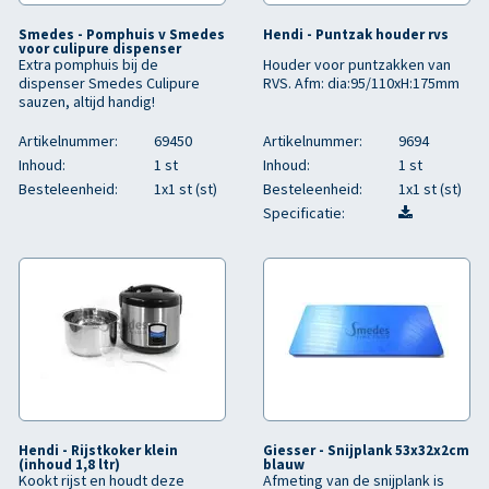
Smedes - Pomphuis v Smedes
Hendi - Puntzak houder rvs
voor culipure dispenser
Extra pomphuis bij de
Houder voor puntzakken van
dispenser Smedes Culipure
RVS. Afm: dia:95/110xH:175mm
sauzen, altijd handig!
Artikelnummer:
69450
Artikelnummer:
9694
Inhoud:
1 st
Inhoud:
1 st
Besteleenheid:
1x1 st (st)
Besteleenheid:
1x1 st (st)
Specificatie:
Hendi - Rijstkoker klein
Giesser - Snijplank 53x32x2cm
(inhoud 1,8 ltr)
blauw
Kookt rijst en houdt deze
Afmeting van de snijplank is