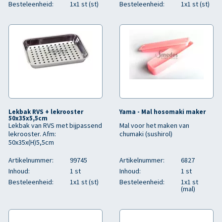
Besteleenheid:
1x1 st (st)
Besteleenheid:
1x1 st (st)
Lekbak RVS + lekrooster
Yama - Mal hosomaki maker
50x35x5,5cm
Lekbak van RVS met bijpassend
Mal voor het maken van
lekrooster. Afm:
chumaki (sushirol)
50x35x(H)5,5cm
Artikelnummer:
99745
Artikelnummer:
6827
Inhoud:
1 st
Inhoud:
1 st
Besteleenheid:
1x1 st (st)
Besteleenheid:
1x1 st
(mal)