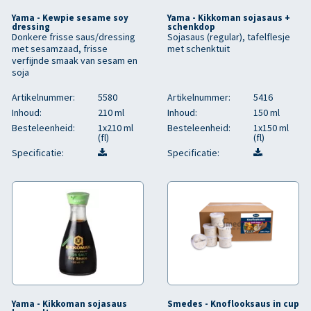
Yama - Kewpie sesame soy
Yama - Kikkoman sojasaus +
dressing
schenkdop
Donkere frisse saus/dressing
Sojasaus (regular), tafelflesje
met sesamzaad, frisse
met schenktuit
verfijnde smaak van sesam en
soja
Artikelnummer:
5580
Artikelnummer:
5416
Inhoud:
210 ml
Inhoud:
150 ml
Besteleenheid:
1x210 ml
Besteleenheid:
1x150 ml
(fl)
(fl)
Specificatie:
Specificatie:
Yama - Kikkoman sojasaus
Smedes - Knoflooksaus in cup