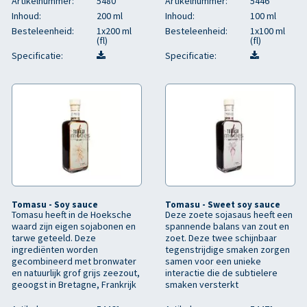
Artikelnummer:
5480
Artikelnummer:
5446
Inhoud:
200 ml
Inhoud:
100 ml
Besteleenheid:
1x200 ml
Besteleenheid:
1x100 ml
(fl)
(fl)
Specificatie:
Specificatie:
Tomasu - Soy sauce
Tomasu - Sweet soy sauce
Tomasu heeft in de Hoeksche
Deze zoete sojasaus heeft een
waard zijn eigen sojabonen en
spannende balans van zout en
tarwe geteeld. Deze
zoet. Deze twee schijnbaar
ingrediënten worden
tegenstrijdige smaken zorgen
gecombineerd met bronwater
samen voor een unieke
en natuurlijk grof grijs zeezout,
interactie die de subtielere
geoogst in Bretagne, Frankrijk
smaken versterkt