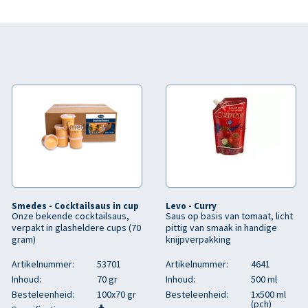
Smedes - Cocktailsaus in cup
Levo - Curry
Onze bekende cocktailsaus,
Saus op basis van tomaat, licht
verpakt in glasheldere cups (70
pittig van smaak in handige
gram)
knijpverpakking
Artikelnummer:
53701
Artikelnummer:
4641
Inhoud:
70 gr
Inhoud:
500 ml
Besteleenheid:
100x70 gr
Besteleenheid:
1x500 ml
(pch)