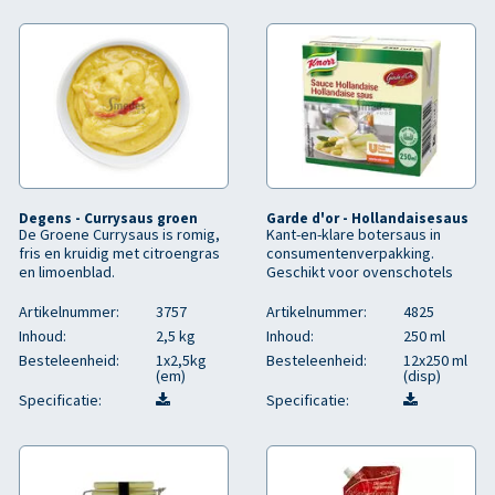
Degens - Currysaus groen
Garde d'or - Hollandaisesaus
De Groene Currysaus is romig,
Kant-en-klare botersaus in
fris en kruidig met citroengras
consumentenverpakking.
en limoenblad.
Geschikt voor ovenschotels
Artikelnummer:
3757
Artikelnummer:
4825
Inhoud:
2,5 kg
Inhoud:
250 ml
Besteleenheid:
1x2,5kg
Besteleenheid:
12x250 ml
(em)
(disp)
Specificatie:
Specificatie: