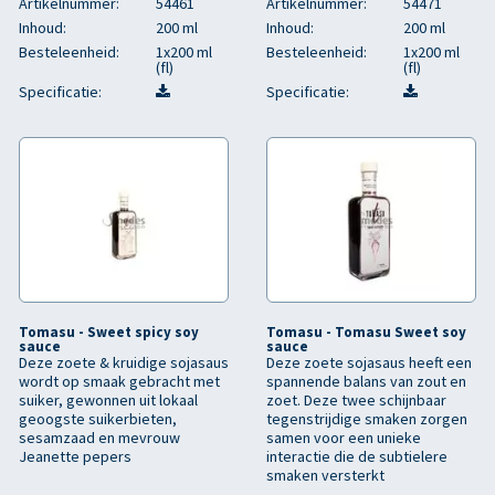
Artikelnummer:
54461
Artikelnummer:
54471
Inhoud:
200 ml
Inhoud:
200 ml
Besteleenheid:
1x200 ml
Besteleenheid:
1x200 ml
(fl)
(fl)
Specificatie:
Specificatie:
Tomasu - Sweet spicy soy
Tomasu - Tomasu Sweet soy
sauce
sauce
Deze zoete & kruidige sojasaus
Deze zoete sojasaus heeft een
wordt op smaak gebracht met
spannende balans van zout en
suiker, gewonnen uit lokaal
zoet. Deze twee schijnbaar
geoogste suikerbieten,
tegenstrijdige smaken zorgen
sesamzaad en mevrouw
samen voor een unieke
Jeanette pepers
interactie die de subtielere
smaken versterkt