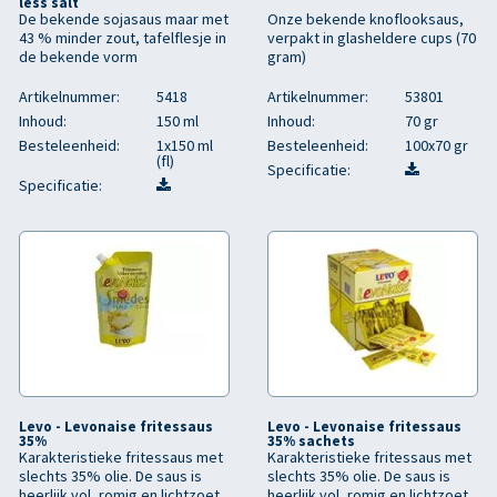
less salt
De bekende sojasaus maar met
Onze bekende knoflooksaus,
43 % minder zout, tafelflesje in
verpakt in glasheldere cups (70
de bekende vorm
gram)
Artikelnummer:
5418
Artikelnummer:
53801
Inhoud:
150 ml
Inhoud:
70 gr
Besteleenheid:
1x150 ml
Besteleenheid:
100x70 gr
(fl)
Specificatie:
Specificatie:
Levo - Levonaise fritessaus
Levo - Levonaise fritessaus
35%
35% sachets
Karakteristieke fritessaus met
Karakteristieke fritessaus met
slechts 35% olie. De saus is
slechts 35% olie. De saus is
heerlijk vol, romig en lichtzoet
heerlijk vol, romig en lichtzoet