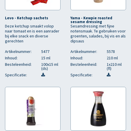
Levo - Ketchup sachets
Yama - Kewpie roasted
sesame dressing
Deze ketchup smaakt volop
Sesamdressing met fijne
naar tomaat en is een aanrader
notensmaak. Te gebruiken voor
bij elke snack en diverse
groenten, salades, bij vis en als
gerechten
dipsaus
Artikelnummer:
5477
Artikelnummer:
5578
Inhoud:
15 ml
Inhoud:
210 ml
Besteleenheid:
100x15 ml
Besteleenheid:
1x210 ml
(ds)
(fl)
Specificatie:
Specificatie: