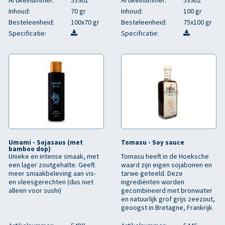
Artikelnummer:
53901
Artikelnummer:
53902
Inhoud:
70 gr
Inhoud:
100 gr
Besteleenheid:
100x70 gr
Besteleenheid:
75x100 gr
Specificatie:
Specificatie:
Umami - Sojasaus (met
Tomasu - Soy sauce
bamboo dop)
Unieke en intense smaak, met
Tomasu heeft in de Hoeksche
een lager zoutgehalte. Geeft
waard zijn eigen sojabonen en
meer smaakbeleving aan vis-
tarwe geteeld. Deze
en vleesgerechten (dus niet
ingrediënten worden
alleen voor sushi)
gecombineerd met bronwater
en natuurlijk grof grijs zeezout,
geoogst in Bretagne, Frankrijk