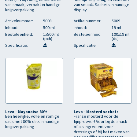
van smaak, verpakt in handige
van smaak. Sachets in handige
knijpverpakking
display
Artikelnummer:
5008
Artikelnummer:
5009
Inhoud:
500 ml
Inhoud:
19 ml
Besteleenheid:
1x500 ml
Besteleenheid:
100x19 ml
(pch)
(ds)
Specificatie:
Specificatie:
Levo - Mayonaise 80%
Levo - Mosterd sachets
Een heerlijke, volle en romige
Franse mosterd voor de
saus met 80% olie. In handige
fijnproever! Voor bij de snack
knijpverpakking
of als ingredient voor
dressings of bij het maken van