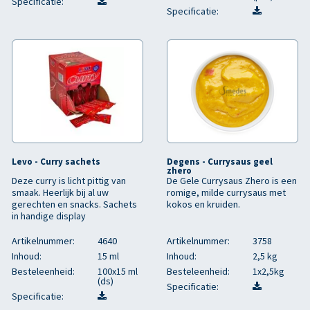
Specificatie:
Specificatie:
Levo - Curry sachets
Degens - Currysaus geel
zhero
Deze curry is licht pittig van
De Gele Currysaus Zhero is een
smaak. Heerlijk bij al uw
romige, milde currysaus met
gerechten en snacks. Sachets
kokos en kruiden.
in handige display
Artikelnummer:
4640
Artikelnummer:
3758
Inhoud:
15 ml
Inhoud:
2,5 kg
Besteleenheid:
100x15 ml
Besteleenheid:
1x2,5kg
(ds)
Specificatie:
Specificatie: