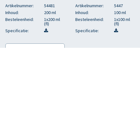
Artikelnummer:
54481
Artikelnummer:
5447
Inhoud:
200 ml
Inhoud:
100 ml
Besteleenheid:
1x200 ml
Besteleenheid:
1x100 ml
(fl)
(fl)
Specificatie:
Specificatie:
Tomasu - Tomasu Sweet
spicy soy sauce
Deze zoete & kruidige sojasaus
wordt op smaak gebracht met
suiker, gewonnen uit lokaal
geoogste suikerbieten,
sesamzaad en mevrouw
Jeanette pepers