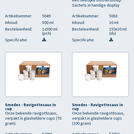
een heerlijke mosterdsoep.
Sachets in handige display
Artikelnummer:
5049
Artikelnummer:
5063
Inhoud:
500 ml
Inhoud:
10 ml
Besteleenheid:
1x500 ml
Besteleenheid:
150x10 ml
(pch)
(ds)
Specificatie:
Specificatie:
Smedes - Ravigottesaus in
Smedes - Ravigottesaus in
cup
cup
Onze bekende ravigottisaus,
Onze bekende ravigottisaus,
verpakt in glasheldere cups (70
verpakt in glasheldere cups
gram)
(100 gram)