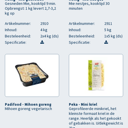
Gesneden Mie, kooktijd 9 min.
Mie nestjes, kooktijd 30
Opbrengst: 1 kg levert 2,7-3,2
minuten
kg op
Artikelnummer:
2910
Artikelnummer:
2911
Inhoud:
4 kg
Inhoud:
5 kg
Besteleenheid:
2x4 kg (ds)
Besteleenheid:
1x5 kg (ds)
Specificatie:
Specificatie:
Padifood - Mihoen goreng
Peka - Mini kriel
Mihoen goreng vegetarisch
Geprofileerde minikriel, het
kleinste formaat kriel in de
range. Heerlijk als het gekookt
of gebakken is. Uitlekgewicht is