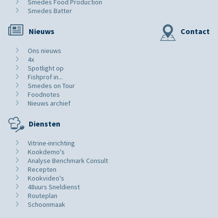
Smedes Food Production
Smedes Batter
Nieuws
Contact
Ons nieuws
4x
Spotlight op
Fishprof in...
Smedes on Tour
Foodnotes
Nieuws archief
Diensten
Vitrine-inrichting
Kookdemo's
Analyse Benchmark Consult
Recepten
Kookvideo's
48uurs Sneldienst
Routeplan
Schoonmaak