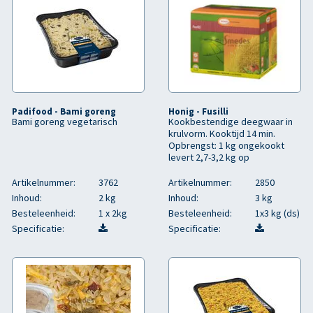
Padifood - Bami goreng
Honig - Fusilli
Bami goreng vegetarisch
Kookbestendige deegwaar in
krulvorm. Kooktijd 14 min.
Opbrengst: 1 kg ongekookt
levert 2,7-3,2 kg op
Artikelnummer:
3762
Artikelnummer:
2850
Inhoud:
2 kg
Inhoud:
3 kg
Besteleenheid:
1 x 2kg
Besteleenheid:
1x3 kg (ds)
Specificatie:
Specificatie: