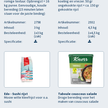
romige textuur. Opbrengst = 16
koeling en vriezer. 50 gr
kg puree. Eenvoudige, koude
ongekookte rijst = ca. 150 gr
bereiding (15 minuten laten
gekookte rijst
staan voor de juiste binding)
Artikelnummer:
2798
Artikelnummer:
2932
Inhoud:
3 kg
Inhoud:
4,5 kg
Besteleenheid:
1x3 kg
Besteleenheid:
1x4,5 kg
(zak)
(zak)
Specificatie:
Specificatie:
Edo - Sushi rijst
Taboule couscous salade
Mooie witte kleefrijst voor o.a.
Droge bereiding voor het
sushi
maken van couscous salade