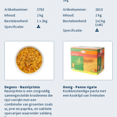
2kg
Artikelnummer:
3763
Artikelnummer:
2810
Inhoud:
2 kg
Inhoud:
2 kg
Besteleenheid:
1 x 2kg
Besteleenheid:
1x2 kg
(zak)
Specificatie:
Specificatie:
Degens - Nasirijstmix
Honig - Penne rigate
Nasirijstmix is een zorgvuldig
Kookbestendige pasta met
samengestelde kruidenmix die
een kooktijd van 9 minuten
rijst verrijkt met een
combinatie van groenten zoals
ui, prei en paprika, en subtiele
specerijen waaronder selderij.