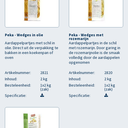
Peka - Wedges in olie
Peka - Wedges met
rozemarijn
Aardappelpartjes met schil in
Aardappelpartjes in de schil
olie. Direct uit de verpakking te
met rozemarijn. Door garing in
bakken in een koekenpan of
de rozemarijnolie is de smaak
oven
volledig door de aardappelen
opgenomen
Artikelnummer:
2821
Artikelnummer:
2820
Inhoud:
2 kg
Inhoud:
2 kg
Besteleenheid:
1x2 kg
Besteleenheid:
1x2 kg
(zak)
(zak)
Specificatie:
Specificatie: