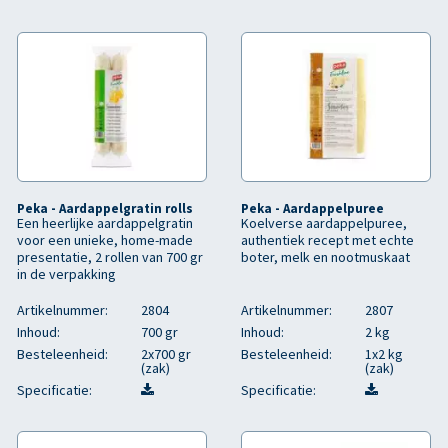
Peka - Aardappelgratin rolls
Peka - Aardappelpuree
Een heerlijke aardappelgratin
Koelverse aardappelpuree,
voor een unieke, home-made
authentiek recept met echte
presentatie, 2 rollen van 700 gr
boter, melk en nootmuskaat
in de verpakking
Artikelnummer:
2804
Artikelnummer:
2807
Inhoud:
700 gr
Inhoud:
2 kg
Besteleenheid:
2x700 gr
Besteleenheid:
1x2 kg
(zak)
(zak)
Specificatie:
Specificatie: