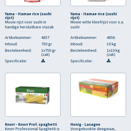
Yama - Itamae rice (sushi
Yama - Itamae rice (sushi
rijst)
rijst)
Mooie rijst voor sushi in
Mooie witte kleefrijst voor o.a.
handige hersluitbare stazak
sushi
Artikelnummer:
4857
Artikelnummer:
4856
Inhoud:
750 gr
Inhoud:
10 kg
Besteleenheid:
1x750 gr
Besteleenheid:
1x10 kg
(zak)
(zak)
Specificatie:
Specificatie:
Knorr - Knorr Prof. spaghetti
Honig - Lasagne
Knorr Professional Spaghetti is
Voorgekookte deegwaar,