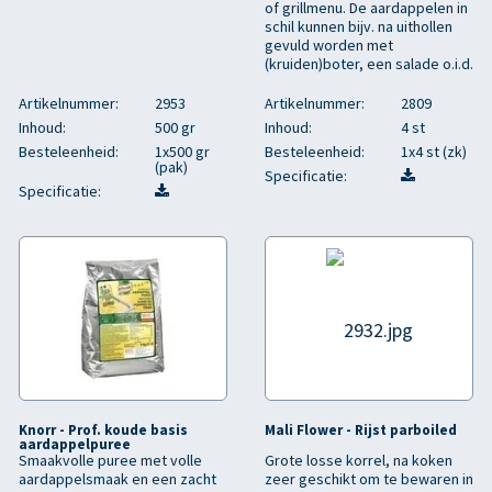
of grillmenu. De aardappelen in
schil kunnen bijv. na uithollen
gevuld worden met
(kruiden)boter, een salade o.i.d.
Artikelnummer:
2953
Artikelnummer:
2809
Inhoud:
500 gr
Inhoud:
4 st
Besteleenheid:
1x500 gr
Besteleenheid:
1x4 st (zk)
(pak)
Specificatie:
Specificatie:
Knorr - Prof. koude basis
Mali Flower - Rijst parboiled
aardappelpuree
Smaakvolle puree met volle
Grote losse korrel, na koken
aardappelsmaak en een zacht
zeer geschikt om te bewaren in