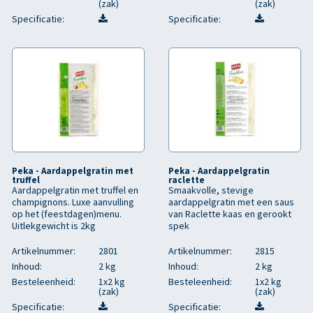
(zak)
(zak)
Specificatie:
Specificatie:
Peka - Aardappelgratin met
Peka - Aardappelgratin
truffel
raclette
Aardappelgratin met truffel en
Smaakvolle, stevige
champignons. Luxe aanvulling
aardappelgratin met een saus
op het (feestdagen)menu.
van Raclette kaas en gerookt
Uitlekgewicht is 2kg
spek
Artikelnummer:
2801
Artikelnummer:
2815
Inhoud:
2 kg
Inhoud:
2 kg
Besteleenheid:
1x2 kg
Besteleenheid:
1x2 kg
(zak)
(zak)
Specificatie:
Specificatie: