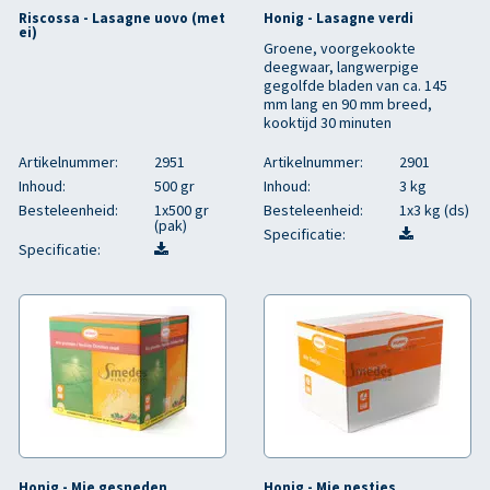
Riscossa - Lasagne uovo (met
Honig - Lasagne verdi
ei)
Groene, voorgekookte
deegwaar, langwerpige
gegolfde bladen van ca. 145
mm lang en 90 mm breed,
kooktijd 30 minuten
Artikelnummer:
2951
Artikelnummer:
2901
Inhoud:
500 gr
Inhoud:
3 kg
Besteleenheid:
1x500 gr
Besteleenheid:
1x3 kg (ds)
(pak)
Specificatie:
Specificatie:
Honig - Mie gesneden
Honig - Mie nestjes