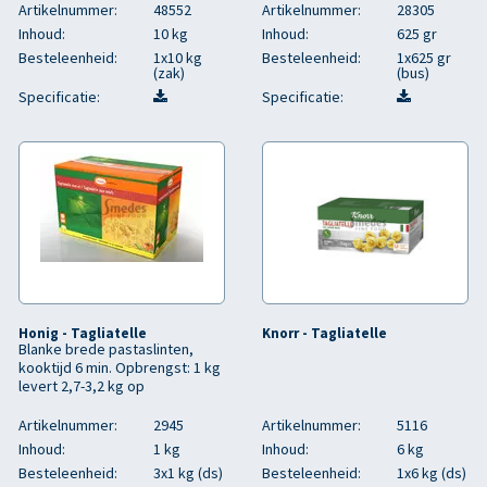
Artikelnummer:
48552
Artikelnummer:
28305
Inhoud:
10 kg
Inhoud:
625 gr
Besteleenheid:
1x10 kg
Besteleenheid:
1x625 gr
(zak)
(bus)
Specificatie:
Specificatie:
Honig - Tagliatelle
Knorr - Tagliatelle
Blanke brede pastaslinten,
kooktijd 6 min. Opbrengst: 1 kg
levert 2,7-3,2 kg op
Artikelnummer:
2945
Artikelnummer:
5116
Inhoud:
1 kg
Inhoud:
6 kg
Besteleenheid:
3x1 kg (ds)
Besteleenheid:
1x6 kg (ds)