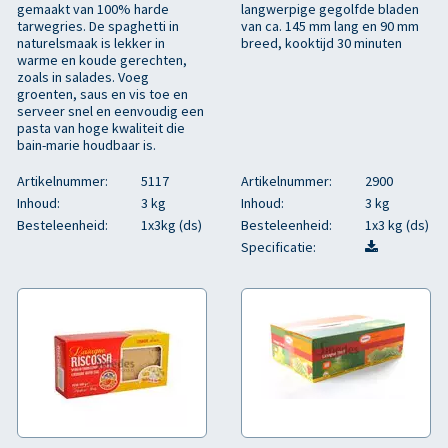
gemaakt van 100% harde
langwerpige gegolfde bladen
tarwegries. De spaghetti in
van ca. 145 mm lang en 90 mm
naturelsmaak is lekker in
breed, kooktijd 30 minuten
warme en koude gerechten,
zoals in salades. Voeg
groenten, saus en vis toe en
serveer snel en eenvoudig een
pasta van hoge kwaliteit die
bain-marie houdbaar is.
Artikelnummer:
5117
Artikelnummer:
2900
Inhoud:
3 kg
Inhoud:
3 kg
Besteleenheid:
1x3kg (ds)
Besteleenheid:
1x3 kg (ds)
Specificatie: