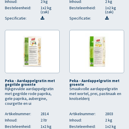
Inhoud:
2 kg
Inhoud:
2 kg
Besteleenheid:
1x2 kg
Besteleenheid:
1x2 kg
(zak)
(zak)
Specificatie:
Specificatie:
Peka - Aardappelgratin met
Peka - Aardappelgratin met
gegrilde groente
groente
Rijkgevulde aardappelgratin
Smaakvolle aardappelgratin
met gegrilde rode paprika,
met wortel, prei, pastinaak en
gele paprika, aubergine,
knolselderij
courgette en ui
Artikelnummer:
2814
Artikelnummer:
2803
Inhoud:
2 ltr
Inhoud:
2 kg
Besteleenheid:
1x2 kg
Besteleenheid:
1x2 kg