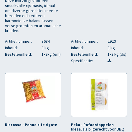
Deze mix zorgt voor een
smaakvolle rijstbasis, ideaal
om diverse gerechten mee te
bereiden en biedt een
harmonieuze balans tussen
verse groenten en aromatische
kruiden.
Artikelnummer:
3684
Artikelnummer:
2920
Inhoud:
8 kg
Inhoud:
3 kg
Besteleenheid:
1x8kg (em)
Besteleenheid:
1x3 kg (ds)
Specificatie:
Riscossa - Penne zite rigate
Peka - Pofaardappelen
Ideaal als bijgerecht voor BBQ