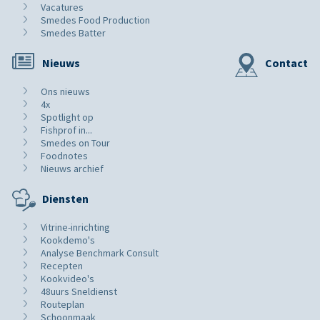
Vacatures
Smedes Food Production
Smedes Batter
Nieuws
Contact
Ons nieuws
4x
Spotlight op
Fishprof in...
Smedes on Tour
Foodnotes
Nieuws archief
Diensten
Vitrine-inrichting
Kookdemo's
Analyse Benchmark Consult
Recepten
Kookvideo's
48uurs Sneldienst
Routeplan
Schoonmaak