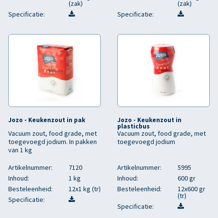
(zak)
(zak)
Specificatie:
Specificatie:
Jozo - Keukenzout in pak
Jozo - Keukenzout in
plasticbus
Vacuum zout, food grade, met
Vacuum zout, food grade, met
toegevoegd jodium. In pakken
toegevoegd jodium
van 1 kg
Artikelnummer:
7120
Artikelnummer:
5995
Inhoud:
1 kg
Inhoud:
600 gr
Besteleenheid:
12x1 kg (tr)
Besteleenheid:
12x600 gr
(tr)
Specificatie:
Specificatie: