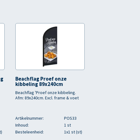
ng
Beachflag Proef onze
kibbeling 89x240cm
Beachflag 'Proef onze kibbeling.
Afm: 89x240cm. Excl. frame & voet
Artikelnummer:
POS33
Inhoud:
1 st
t)
Besteleenheid:
1x1 st (st)