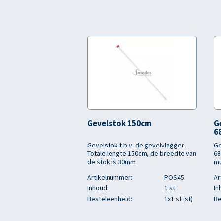
Gevelstok 150cm
G
6
Gevelstok t.b.v. de gevelvlaggen.
Ge
Totale lengte 150cm, de breedte van
68
de stok is 30mm
mu
Artikelnummer:
POS45
Ar
Inhoud:
1 st
In
Besteleenheid:
1x1 st (st)
Be