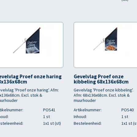
evelvlag Proef onze haring
Gevelvlag Proef onze
8x136x68cm
kibbeling 68x136x68cm
velvlag 'Proef onze haring'. Afm:
Gevelvlag 'Proef onze kibbeling'.
x136x68cm. Excl. stok &
Afm: 68x136x68cm. Excl. stok &
urhouder
muurhouder
tikelnummer:
POS41
Artikelnummer:
POS40
houd:
1 st
Inhoud:
1 st
steleenheid:
1x1 st (st)
Besteleenheid:
1x1 st (s