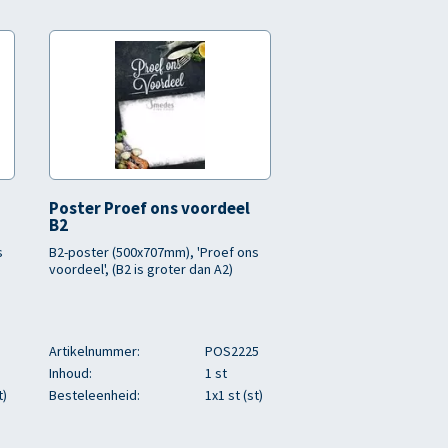
Poster Proef ons voordeel
B2
s
B2-poster (500x707mm), 'Proef ons
voordeel', (B2 is groter dan A2)
Artikelnummer:
POS2225
Inhoud:
1 st
t)
Besteleenheid:
1x1 st (st)