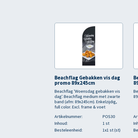
Beachflag Gebakken vis dag
B
promo 89x245cm
8
Beachflag 'Woensdag gebakken vis
Be
dag'. Beachflag medium met zwarte
89
band (afm: 89x245cm). Enkelzijdig,
full color. Excl. frame & voet
Artikelnummer:
POS30
Ar
Inhoud:
1 st
In
Besteleenheid:
1x1 st (st)
Be