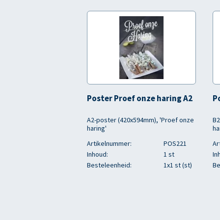
Poster Proef onze haring A2
P
A2-poster (420x594mm), 'Proef onze
B2
haring'
ha
Artikelnummer:
POS221
Ar
Inhoud:
1 st
In
Besteleenheid:
1x1 st (st)
Be