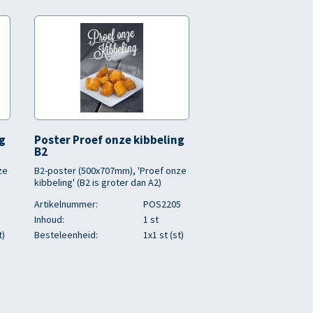
ng
Poster Proef onze kibbeling
B2
ze
B2-poster (500x707mm), 'Proef onze
kibbeling' (B2 is groter dan A2)
Artikelnummer:
POS2205
Inhoud:
1 st
t)
Besteleenheid:
1x1 st (st)