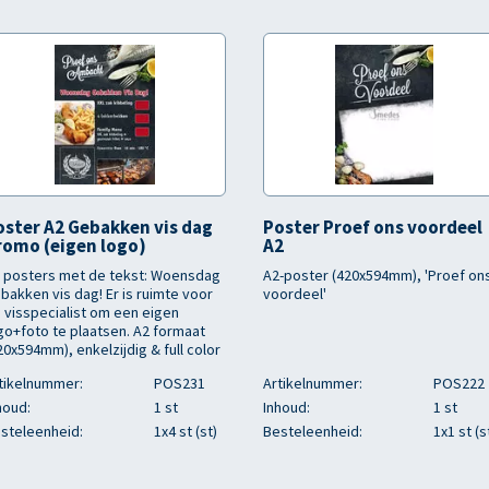
oster A2 Gebakken vis dag
Poster Proef ons voordeel
romo (eigen logo)
A2
 posters met de tekst: Woensdag
A2-poster (420x594mm), 'Proef on
bakken vis dag! Er is ruimte voor
voordeel'
 visspecialist om een eigen
go+foto te plaatsen. A2 formaat
20x594mm), enkelzijdig & full color
tikelnummer:
POS231
Artikelnummer:
POS222
houd:
1 st
Inhoud:
1 st
steleenheid:
1x4 st (st)
Besteleenheid:
1x1 st (s