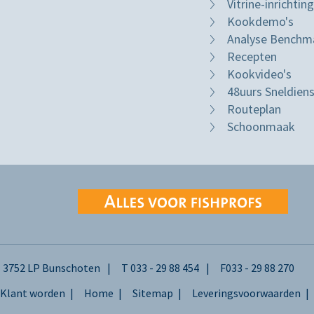
Vitrine-inrichting
Kookdemo's
Analyse Benchm
Recepten
Kookvideo's
48uurs Sneldien
Routeplan
Schoonmaak
3752 LP Bunschoten
T
033 - 29 88 454
F
033 - 29 88 270
Klant worden
Home
Sitemap
Leveringsvoorwaarden