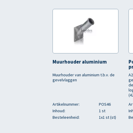
Muurhouder aluminium
P
p
Muurhouder van aluminium t.b.v. de
A2
gevelvlaggen
ge
de
lo
(4
Artikelnummer:
POS46
Ar
Inhoud:
1 st
In
Besteleenheid:
1x1 st (st)
Be