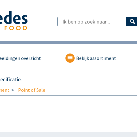
eeldingen overzicht
Bekijk assortiment
cificatie.
ment
Point of Sale