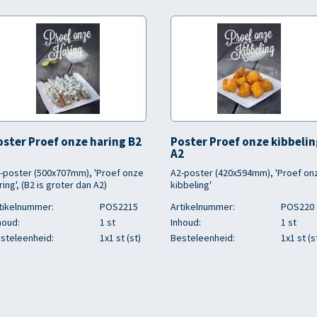
oster Proef onze haring B2
Poster Proef onze kibbeli
A2
-poster (500x707mm), 'Proef onze
A2-poster (420x594mm), 'Proef on
ring', (B2 is groter dan A2)
kibbeling'
tikelnummer:
POS2215
Artikelnummer:
POS220
houd:
1 st
Inhoud:
1 st
steleenheid:
1x1 st (st)
Besteleenheid:
1x1 st (s