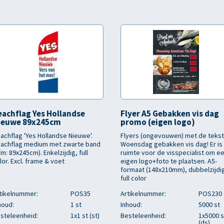
eachflag Yes Hollandse
Flyer A5 Gebakken vis dag
ieuwe 89x245cm
promo (eigen logo)
achflag 'Yes Hollandse Nieuwe'.
Flyers (ongevouwen) met de tekst
achflag medium met zwarte band
Woensdag gebakken vis dag! Er is
fm: 89x245cm). Enkelzijdig, full
ruimte voor de visspecialist om e
lor. Excl. frame & voet
eigen logo+foto te plaatsen. A5-
formaat (148x210mm), dubbelzijdi
full color
tikelnummer:
POS35
Artikelnummer:
POS230
houd:
1 st
Inhoud:
5000 st
steleenheid:
1x1 st (st)
Besteleenheid:
1x5000 s
(ds)