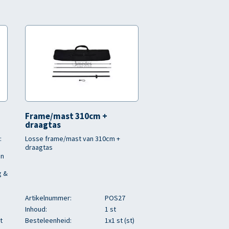
Frame/mast 310cm +
draagtas
:
Losse frame/mast van 310cm +
draagtas
en
g &
Artikelnummer:
POS27
Inhoud:
1 st
t
Besteleenheid:
1x1 st (st)