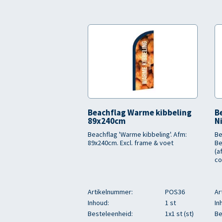
Beachflag Warme kibbeling
B
89x240cm
N
Beachflag 'Warme kibbeling'. Afm:
Be
89x240cm. Excl. frame & voet
Be
(a
co
Artikelnummer:
POS36
Ar
Inhoud:
1 st
In
Besteleenheid:
1x1 st (st)
Be