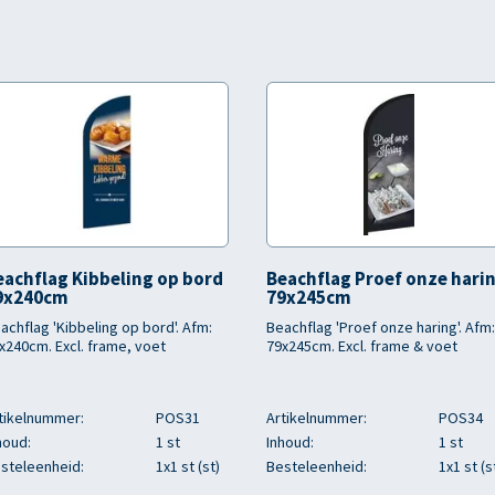
eachflag Kibbeling op bord
Beachflag Proef onze hari
9x240cm
79x245cm
achflag 'Kibbeling op bord'. Afm:
Beachflag 'Proef onze haring'. Afm:
x240cm. Excl. frame, voet
79x245cm. Excl. frame & voet
tikelnummer:
POS31
Artikelnummer:
POS34
houd:
1 st
Inhoud:
1 st
steleenheid:
1x1 st (st)
Besteleenheid:
1x1 st (s