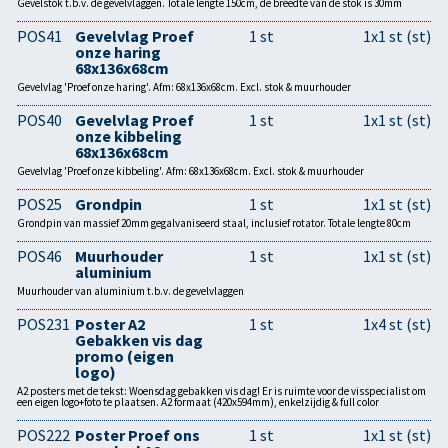
Gevelstok t.b.v. de gevelvlaggen. Totale lengte 150cm, de breedte van de stok is 30mm
POS41
Gevelvlag Proef
1 st
1x1 st (st)
onze haring
68x136x68cm
Gevelvlag 'Proef onze haring'. Afm: 68x136x68cm. Excl. stok & muurhouder
POS40
Gevelvlag Proef
1 st
1x1 st (st)
onze kibbeling
68x136x68cm
Gevelvlag 'Proef onze kibbeling'. Afm: 68x136x68cm. Excl. stok & muurhouder
POS25
Grondpin
1 st
1x1 st (st)
Grondpin van massief 20mm gegalvaniseerd staal, inclusief rotator. Totale lengte 80cm
POS46
Muurhouder
1 st
1x1 st (st)
aluminium
Muurhouder van aluminium t.b.v. de gevelvlaggen
POS231
Poster A2
1 st
1x4 st (st)
Gebakken vis dag
promo (eigen
logo)
A2 posters met de tekst: Woensdag gebakken vis dag! Er is ruimte voor de visspecialist om
een eigen logo+foto te plaatsen. A2 formaat (420x594mm), enkelzijdig & full color
POS222
Poster Proef ons
1 st
1x1 st (st)