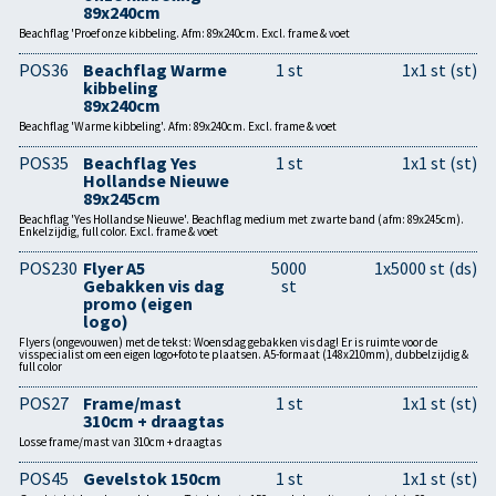
89x240cm
Beachflag 'Proef onze kibbeling. Afm: 89x240cm. Excl. frame & voet
POS36
Beachflag Warme
1 st
1x1 st (st)
kibbeling
89x240cm
Beachflag 'Warme kibbeling'. Afm: 89x240cm. Excl. frame & voet
POS35
Beachflag Yes
1 st
1x1 st (st)
Hollandse Nieuwe
89x245cm
Beachflag 'Yes Hollandse Nieuwe'. Beachflag medium met zwarte band (afm: 89x245cm).
Enkelzijdig, full color. Excl. frame & voet
POS230
Flyer A5
5000
1x5000 st (ds)
Gebakken vis dag
st
promo (eigen
logo)
Flyers (ongevouwen) met de tekst: Woensdag gebakken vis dag! Er is ruimte voor de
visspecialist om een eigen logo+foto te plaatsen. A5-formaat (148x210mm), dubbelzijdig &
full color
POS27
Frame/mast
1 st
1x1 st (st)
310cm + draagtas
Losse frame/mast van 310cm + draagtas
POS45
Gevelstok 150cm
1 st
1x1 st (st)