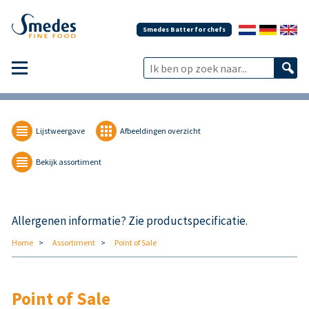
Smedes Batter for chefs
Lijstweergave
Afbeeldingen overzicht
Bekijk assortiment
Allergenen informatie? Zie productspecificatie.
Home
Assortiment
Point of Sale
Point of Sale