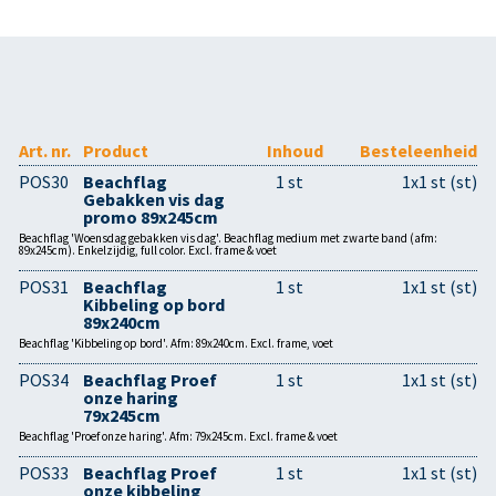
Art. nr.
Product
Inhoud
Besteleenheid
POS30
Beachflag
1 st
1x1 st (st)
Gebakken vis dag
promo 89x245cm
Beachflag 'Woensdag gebakken vis dag'. Beachflag medium met zwarte band (afm:
89x245cm). Enkelzijdig, full color. Excl. frame & voet
POS31
Beachflag
1 st
1x1 st (st)
Kibbeling op bord
89x240cm
Beachflag 'Kibbeling op bord'. Afm: 89x240cm. Excl. frame, voet
POS34
Beachflag Proef
1 st
1x1 st (st)
onze haring
79x245cm
Beachflag 'Proef onze haring'. Afm: 79x245cm. Excl. frame & voet
POS33
Beachflag Proef
1 st
1x1 st (st)
onze kibbeling