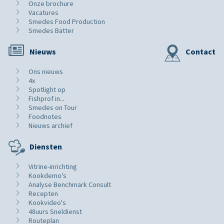
Onze brochure
Vacatures
Smedes Food Production
Smedes Batter
Nieuws
Contact
Ons nieuws
4x
Spotlight op
Fishprof in...
Smedes on Tour
Foodnotes
Nieuws archief
Diensten
Vitrine-inrichting
Kookdemo's
Analyse Benchmark Consult
Recepten
Kookvideo's
48uurs Sneldienst
Routeplan