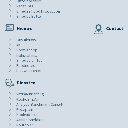
Onze brochure
Vacatures
Smedes Food Production
Smedes Batter
Nieuws
Contact
Ons nieuws
4x
Spotlight op
Fishprof in...
Smedes on Tour
Foodnotes
Nieuws archief
Diensten
Vitrine-inrichting
Kookdemo's
Analyse Benchmark Consult
Recepten
Kookvideo's
48uurs Sneldienst
Routeplan