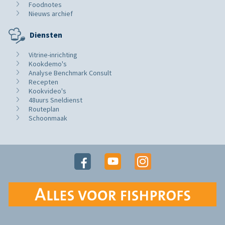
Foodnotes
Nieuws archief
Diensten
Vitrine-inrichting
Kookdemo's
Analyse Benchmark Consult
Recepten
Kookvideo's
48uurs Sneldienst
Routeplan
Schoonmaak