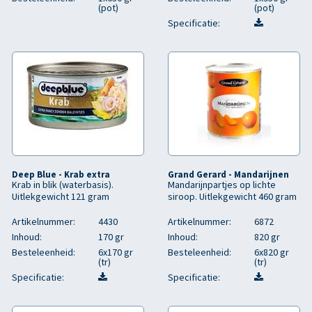
(pot)
(pot)
Specificatie:
Deep Blue - Krab extra
Grand Gerard - Mandarijnen
Krab in blik (waterbasis).
Mandarijnpartjes op lichte
Uitlekgewicht 121 gram
siroop. Uitlekgewicht 460 gram
Artikelnummer:
4430
Artikelnummer:
6872
Inhoud:
170 gr
Inhoud:
820 gr
Besteleenheid:
6x170 gr
Besteleenheid:
6x820 gr
(tr)
(tr)
Specificatie:
Specificatie: