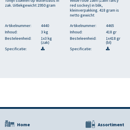
Tonijn stukken op waterbasis in
Wilde rode zalm (Zalm fancy
zak. Uitlekgewicht 2950 gram
red sockey) in blik,
kleinverpakking. 418 gram is
netto gewicht
Artikelnummer:
4440
Artikelnummer:
4465
Inhoud:
3 kg
Inhoud:
418 gr
Besteleenheid:
1x3 kg
Besteleenheid:
1x418 gr
(zak)
(bl)
Specificatie:
Specificatie:
Home
Assortiment