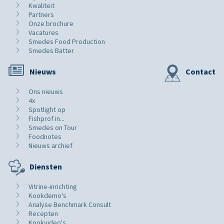
Kwaliteit
Partners
Onze brochure
Vacatures
Smedes Food Production
Smedes Batter
Nieuws
Contact
Ons nieuws
4x
Spotlight op
Fishprof in...
Smedes on Tour
Foodnotes
Nieuws archief
Diensten
Vitrine-inrichting
Kookdemo's
Analyse Benchmark Consult
Recepten
Kookvideo's