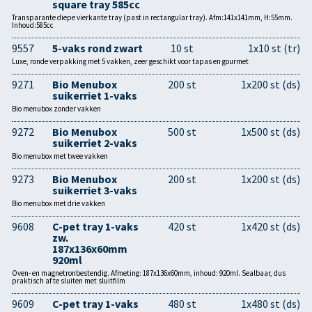
square tray 585cc
Transparante diepe vierkante tray (past in rectangular tray). Afm:141x141mm, H:55mm.
Inhoud:585cc
9557
5-vaks rond zwart
10 st
1x10 st (tr)
Luxe, ronde verpakking met 5 vakken, zeer geschikt voor tapas en gourmet
9271
Bio Menubox
200 st
1x200 st (ds)
suikerriet 1-vaks
Bio menubox zonder vakken
9272
Bio Menubox
500 st
1x500 st (ds)
suikerriet 2-vaks
Bio menubox met twee vakken
9273
Bio Menubox
200 st
1x200 st (ds)
suikerriet 3-vaks
Bio menubox met drie vakken
9608
C-pet tray 1-vaks
420 st
1x420 st (ds)
zw.
187x136x60mm
920ml
Oven- en magnetronbestendig. Afmeting: 187x136x60mm, inhoud: 920ml. Sealbaar, dus
praktisch af te sluiten met sluitfilm
9609
C-pet tray 1-vaks
480 st
1x480 st (ds)