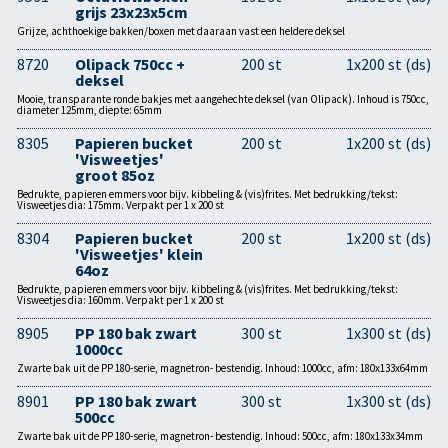
grijs 23x23x5cm
Grijze, achthoekige bakken/boxen met daaraan vast een heldere deksel
8720
Olipack 750cc +
200 st
1x200 st (ds)
deksel
Mooie, transparante ronde bakjes met aangehechte deksel (van Olipack). Inhoud is 750cc,
diameter 125mm, diepte: 65mm
8305
Papieren bucket
200 st
1x200 st (ds)
'Visweetjes'
groot 85oz
Bedrukte, papieren emmers voor bijv. kibbeling & (vis)frites. Met bedrukking/tekst:
Visweetjes dia: 175mm. Verpakt per 1 x 200 st
8304
Papieren bucket
200 st
1x200 st (ds)
'Visweetjes' klein
64oz
Bedrukte, papieren emmers voor bijv. kibbeling & (vis)frites. Met bedrukking/tekst:
Visweetjes dia: 160mm. Verpakt per 1 x 200 st
8905
PP 180 bak zwart
300 st
1x300 st (ds)
1000cc
Zwarte bak uit de PP 180-serie, magnetron- bestendig. Inhoud: 1000cc, afm: 180x133x64mm
8901
PP 180 bak zwart
300 st
1x300 st (ds)
500cc
Zwarte bak uit de PP 180-serie, magnetron- bestendig. Inhoud: 500cc, afm: 180x133x34mm