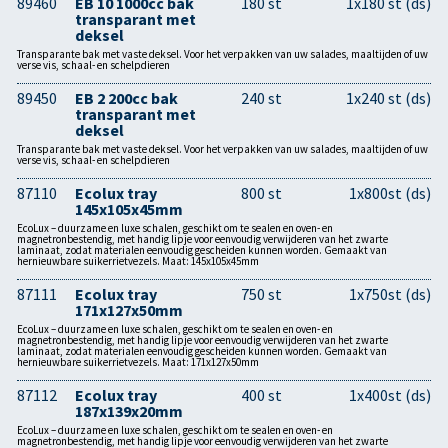
89460
EB 10 1000cc bak
180 st
1x180 st (ds)
transparant met
deksel
Transparante bak met vaste deksel. Voor het verpakken van uw salades, maaltijden of uw
verse vis, schaal- en schelpdieren
89450
EB 2 200cc bak
240 st
1x240 st (ds)
transparant met
deksel
Transparante bak met vaste deksel. Voor het verpakken van uw salades, maaltijden of uw
verse vis, schaal- en schelpdieren
87110
Ecolux tray
800 st
1x800st (ds)
145x105x45mm
EcoLux – duurzame en luxe schalen, geschikt om te sealen en oven- en
magnetronbestendig, met handig lipje voor eenvoudig verwijderen van het zwarte
laminaat, zodat materialen eenvoudig gescheiden kunnen worden. Gemaakt van
hernieuwbare suikerrietvezels. Maat: 145x105x45mm
87111
Ecolux tray
750 st
1x750st (ds)
171x127x50mm
EcoLux – duurzame en luxe schalen, geschikt om te sealen en oven- en
magnetronbestendig, met handig lipje voor eenvoudig verwijderen van het zwarte
laminaat, zodat materialen eenvoudig gescheiden kunnen worden. Gemaakt van
hernieuwbare suikerrietvezels. Maat: 171x127x50mm
87112
Ecolux tray
400 st
1x400st (ds)
187x139x20mm
EcoLux – duurzame en luxe schalen, geschikt om te sealen en oven- en
magnetronbestendig, met handig lipje voor eenvoudig verwijderen van het zwarte