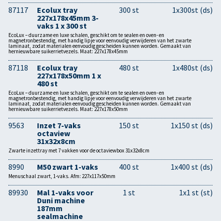
87117
Ecolux tray
300 st
1x300st (ds)
227x178x45mm 3-
vaks 1 x 300 st
EcoLux – duurzame en luxe schalen, geschikt om te sealen en oven- en
magnetronbestendig, met handig lipje voor eenvoudig verwijderen van het zwarte
laminaat, zodat materialen eenvoudig gescheiden kunnen worden. Gemaakt van
hernieuwbare suikerrietvezels. Maat: 227x178x45mm
87118
Ecolux tray
480 st
1x480st (ds)
227x178x50mm 1 x
480 st
EcoLux – duurzame en luxe schalen, geschikt om te sealen en oven- en
magnetronbestendig, met handig lipje voor eenvoudig verwijderen van het zwarte
laminaat, zodat materialen eenvoudig gescheiden kunnen worden. Gemaakt van
hernieuwbare suikerrietvezels. Maat: 227x178x50mm
9563
Inzet 7-vaks
150 st
1x150 st (ds)
octaview
31x32x8cm
Zwarte inzettray met 7 vakken voor de octaviewbox 31x32x8cm
8990
M50 zwart 1-vaks
400 st
1x400 st (ds)
Menuschaal zwart, 1-vaks. Afm: 227x117x50mm
89930
Mal 1-vaks voor
1 st
1x1 st (st)
Duni machine
187mm
sealmachine