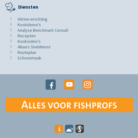
Diensten
Vitrine-inrichting
Kookdemo's
Analyse Benchmark Consult
Recepten
Kookvideo's
48uurs Sneldienst
Routeplan
Schoonmaak