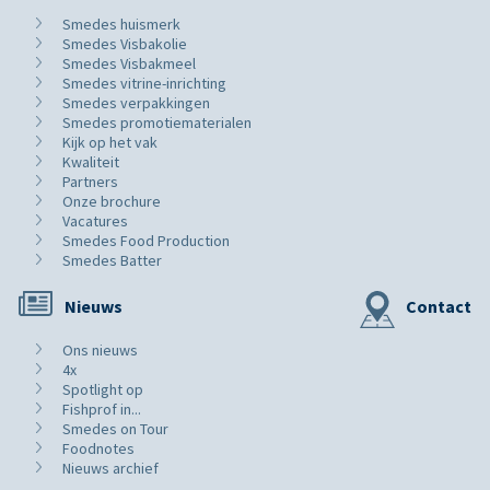
Smedes huismerk
Smedes Visbakolie
Smedes Visbakmeel
Smedes vitrine-inrichting
Smedes verpakkingen
Smedes promotiematerialen
Kijk op het vak
Kwaliteit
Partners
Onze brochure
Vacatures
Smedes Food Production
Smedes Batter
Nieuws
Contact
Ons nieuws
4x
Spotlight op
Fishprof in...
Smedes on Tour
Foodnotes
Nieuws archief