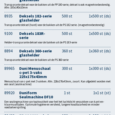
Transparante deksel voor de bakken uit de PP 180-serie, deksel is ook magnetronbestendig.
Afm: 185x140x10mm
8935
Deksels 182-serie
500 st
1x500 st (ds)
glashelder
Transparante deksel (hard) voor de bakken uit de PS 182-serie. (magnetronbestendig)
9100
Deksels 183R-
500 st
1x500 st (ds)
serie
Helder-transparante deksel voor de bakken uit de PS 183-serie
8894
Deksels 360-serie
360 st
1x360 st (ds)
glashelder
Transparante deksel voor de bakken uit de PS 360-serie
89965
Duni Menuschaal
300 st
1x300 st (ds)
c-pet 3-vaks
225x175x43mm
Menuschaal van c-pet met 3 vakken. Afm. 226x176x43mm, zwart. Kan afgedekt worden met
een seal (sealmachine)
89920
Duniform
1 st
1x1 st (st)
Sealmachine DF10
Een sealingmachine van topkwaliteit voor het het luchtdicht verpakken van kant-en-
klaarmaaltijden. Optimale hygiëne en versheid, langere houdbaarheid en minder
voedselverspilling