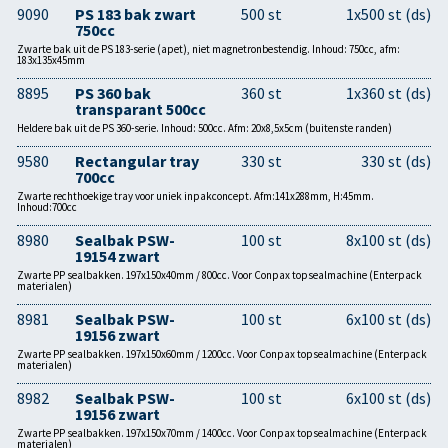
9090
PS 183 bak zwart
500 st
1x500 st (ds)
750cc
Zwarte bak uit de PS 183-serie (apet), niet magnetronbestendig. Inhoud: 750cc, afm:
183x135x45mm
8895
PS 360 bak
360 st
1x360 st (ds)
transparant 500cc
Heldere bak uit de PS 360-serie. Inhoud: 500cc. Afm: 20x8,5x5cm (buitenste randen)
9580
Rectangular tray
330 st
330 st (ds)
700cc
Zwarte rechthoekige tray voor uniek inpakconcept. Afm:141x288mm, H:45mm.
Inhoud:700cc
8980
Sealbak PSW-
100 st
8x100 st (ds)
19154 zwart
Zwarte PP sealbakken. 197x150x40mm / 800cc. Voor Conpax topsealmachine (Enterpack
materialen)
8981
Sealbak PSW-
100 st
6x100 st (ds)
19156 zwart
Zwarte PP sealbakken. 197x150x60mm / 1200cc. Voor Conpax topsealmachine (Enterpack
materialen)
8982
Sealbak PSW-
100 st
6x100 st (ds)
19156 zwart
Zwarte PP sealbakken. 197x150x70mm / 1400cc. Voor Conpax topsealmachine (Enterpack
materialen)