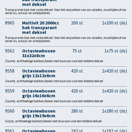
met deksel
Transparante bak met vaste deksel. Voor het verpakken van uw salades, maaltijden of uw
verse vis, schaal- en schelpdieren
8965
Multivit 20 2000cc
200 st
1x200 st (ds)
bak transparant
met deksel
Transparante bak met vaste deksel. Voor het verpakken van uw salades, maaltijden of uw
verse vis, schaal- en schelpdieren
9562
Octaviewboxen
75 st
1x75 st (ds)
31x32x8cm
Zwarte, achthoekige bakken/boxen met daaraan vast een heldere deksel
9558
Octaviewboxen
420 st
1x420 st (ds)
grijs 12x12x6cm
Zwarte, achthoekige bakken/boxen met daaraan vast een heldere deksel
9559
Octaviewboxen
420 st
1x420 st (ds)
grijs 16x16x6cm
Zwarte, achthoekige bakken/boxen met daaraan vast een heldere deksel
9560
Octaviewboxen
280 st
1x280 st (ds)
grijs 19x19x6cm
Grijze, achthoekige bakken/boxen met daaraan vast een heldere deksel
9561
Octaviewboxen
192 st
1x192 st (ds)