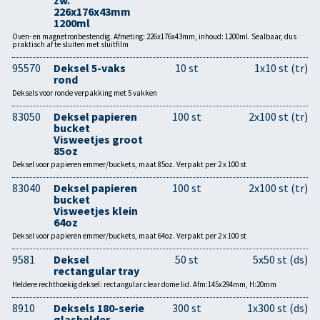
zw.
226x176x43mm
1200ml
Oven- en magnetronbestendig. Afmeting: 226x176x43mm, inhoud: 1200ml. Sealbaar, dus
praktisch af te sluiten met sluitfilm
95570
Deksel 5-vaks
10 st
1x10 st (tr)
rond
Deksels voor ronde verpakking met 5 vakken
83050
Deksel papieren
100 st
2x100 st (tr)
bucket
Visweetjes groot
85oz
Deksel voor papieren emmer/buckets, maat 85oz. Verpakt per 2 x 100 st
83040
Deksel papieren
100 st
2x100 st (tr)
bucket
Visweetjes klein
64oz
Deksel voor papieren emmer/buckets, maat 64oz. Verpakt per 2 x 100 st
9581
Deksel
50 st
5x50 st (ds)
rectangular tray
Heldere rechthoekig deksel: rectangular clear dome lid. Afm:145x294mm, H:20mm
8910
Deksels 180-serie
300 st
1x300 st (ds)
glashelder