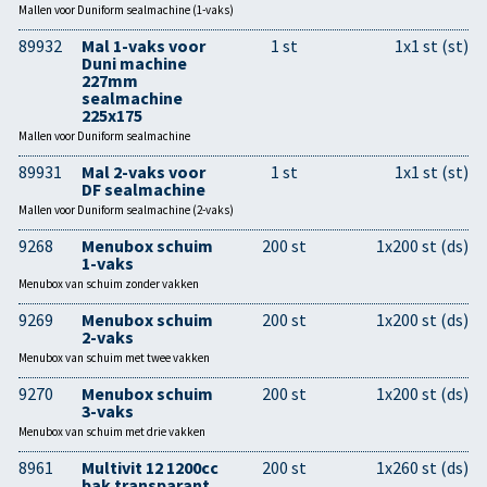
Mallen voor Duniform sealmachine (1-vaks)
89932
Mal 1-vaks voor
1 st
1x1 st (st)
Duni machine
227mm
sealmachine
225x175
Mallen voor Duniform sealmachine
89931
Mal 2-vaks voor
1 st
1x1 st (st)
DF sealmachine
Mallen voor Duniform sealmachine (2-vaks)
9268
Menubox schuim
200 st
1x200 st (ds)
1-vaks
Menubox van schuim zonder vakken
9269
Menubox schuim
200 st
1x200 st (ds)
2-vaks
Menubox van schuim met twee vakken
9270
Menubox schuim
200 st
1x200 st (ds)
3-vaks
Menubox van schuim met drie vakken
8961
Multivit 12 1200cc
200 st
1x260 st (ds)
bak transparant