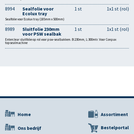
8994
Sealfolie voor
1 st
1x1 st (rol)
Ecolux tray
Sealfolie voor Ecolux tray (185mm x 500mm)
8989
Sluitfolie 230mm
1 st
1x1 st (rol)
voor PSW sealbak
Enterclear sluitfolie op rol voor psw-sealbakken. B:230mm, L:300mtr. Voor Conpax
topsealmachine
Home
Assortiment
Bestelportal
Ons bedrijf