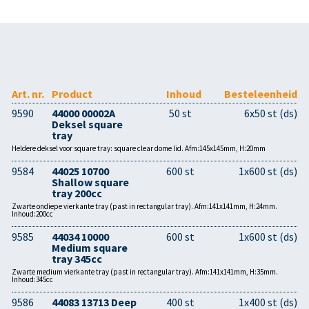
Art. nr.
Product
Inhoud
Besteleenheid
9590
44000 00002A
50 st
6x50 st (ds)
Deksel square
tray
Heldere deksel voor square tray: square clear dome lid. Afm:145x145mm, H:20mm
9584
44025 10700
600 st
1x600 st (ds)
Shallow square
tray 200cc
Zwarte ondiepe vierkante tray (past in rectangular tray). Afm:141x141mm, H:24mm.
Inhoud:200cc
9585
44034 10000
600 st
1x600 st (ds)
Medium square
tray 345cc
Zwarte medium vierkante tray (past in rectangular tray). Afm:141x141mm, H:35mm.
Inhoud:345cc
9586
44083 13713 Deep
400 st
1x400 st (ds)