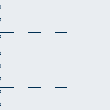
)
)
)
)
)
)
)
)