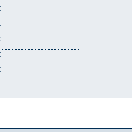
)
)
)
)
)