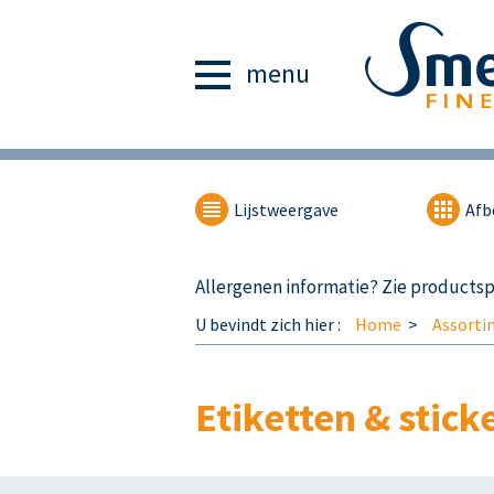
menu
Lijstweergave
Afb
Allergenen informatie? Zie productspe
U bevindt zich hier :
Home
Assorti
Etiketten & stick