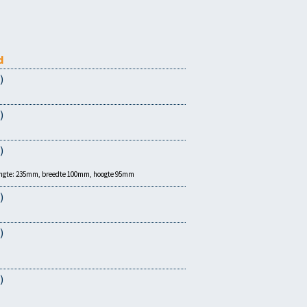
d
)
)
)
Lengte: 235mm, breedte 100mm, hoogte 95mm
)
)
)