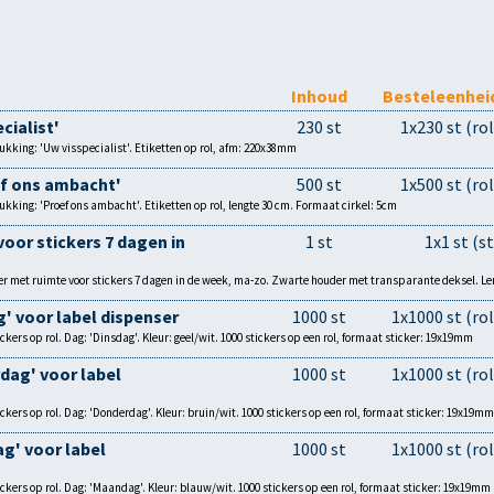
Inhoud
Besteleenhei
cialist'
230 st
1x230 st (rol
kking: 'Uw visspecialist'. Etiketten op rol, afm: 220x38mm
ef ons ambacht'
500 st
1x500 st (rol
kking: 'Proef ons ambacht'. Etiketten op rol, lengte 30 cm. Formaat cirkel: 5cm
voor stickers 7 dagen in
1 st
1x1 st (st
r met ruimte voor stickers 7 dagen in de week, ma-zo. Zwarte houder met transparante deksel. 
g' voor label dispenser
1000 st
1x1000 st (rol
ers op rol. Dag: 'Dinsdag'. Kleur: geel/wit. 1000 stickers op een rol, formaat sticker: 19x19mm
dag' voor label
1000 st
1x1000 st (rol
ers op rol. Dag: 'Donderdag'. Kleur: bruin/wit. 1000 stickers op een rol, formaat sticker: 19x19mm
g' voor label
1000 st
1x1000 st (rol
ers op rol. Dag: 'Maandag'. Kleur: blauw/wit. 1000 stickers op een rol, formaat sticker: 19x19mm