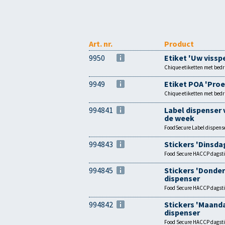
Art. nr.
Product
9950
Etiket 'Uw visspe
Chique etiketten met bedru
9949
Etiket POA 'Pro
Chique etiketten met bedru
994841
Label dispenser 
de week
FoodSecure Label dispense
994843
Stickers 'Dinsda
Food Secure HACCP dagstick
994845
Stickers 'Donder
dispenser
Food Secure HACCP dagstick
994842
Stickers 'Maanda
dispenser
Food Secure HACCP dagstick