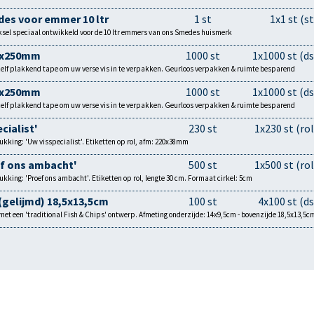
des voor emmer 10 ltr
1 st
1x1 st (st
sel speciaal ontwikkeld voor de 10 ltr emmers van ons Smedes huismerk
0x250mm
1000 st
1x1000 st (ds
lf plakkend tape om uw verse vis in te verpakken. Geurloos verpakken & ruimte besparend
0x250mm
1000 st
1x1000 st (ds
lf plakkend tape om uw verse vis in te verpakken. Geurloos verpakken & ruimte besparend
cialist'
230 st
1x230 st (rol
kking: 'Uw visspecialist'. Etiketten op rol, afm: 220x38mm
ef ons ambacht'
500 st
1x500 st (rol
kking: 'Proef ons ambacht'. Etiketten op rol, lengte 30 cm. Formaat cirkel: 5cm
 (gelijmd) 18,5x13,5cm
100 st
4x100 st (ds
x met een 'traditional Fish & Chips' ontwerp. Afmeting onderzijde: 14x9,5cm - bovenzijde 18,5x13,5c