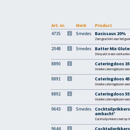
Art. nr.
Merk
Product
4735
Smedes
Basissaus 20%
Zeer geschikt voor het ga
2048
Smedes
Batter Mix Glute
(Verpakt in een vierkant
8890
Cateringdoos 3
Unieke cateringdozen voor
8891
Cateringdoos 4
Unieke cateringdozen voor
8892
Cateringdoos 5
Unieke cateringdozen voor
9643
Smedes
Cocktailprikkers
ambacht'
Cocktailprikkers met op he
9644
Cocktailprikkers