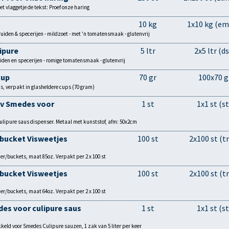
t vlaggetje de tekst: Proef onze haring
10 kg
1x10 kg (em
kruiden & specerijen - mildzoet - met 'n tomatensmaak - glutenvrij
ipure
5 ltr
2x5 ltr (ds
uiden en specerijen - romige tomatensmaak - glutenvrij
cup
70 gr
100x70 g
, verpakt in glasheldere cups (70 gram)
l v Smedes voor
1 st
1x1 st (st
culipure saus dispenser. Metaal met kunststof, afm: 50x2cm
 bucket Visweetjes
100 st
2x100 st (tr
r/buckets, maat 85oz. Verpakt per 2 x 100 st
 bucket Visweetjes
100 st
2x100 st (tr
r/buckets, maat 64oz. Verpakt per 2 x 100 st
des voor culipure saus
1 st
1x1 st (st
keld voor Smedes Culipure sauzen, 1 zak van 5 liter per keer