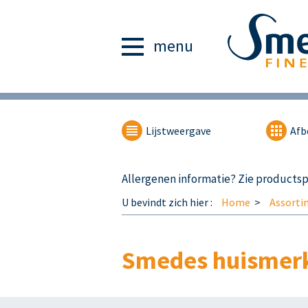
menu
Lijstweergave
Afb
Allergenen informatie? Zie productspe
U bevindt zich hier :
Home
Assorti
Smedes huismer