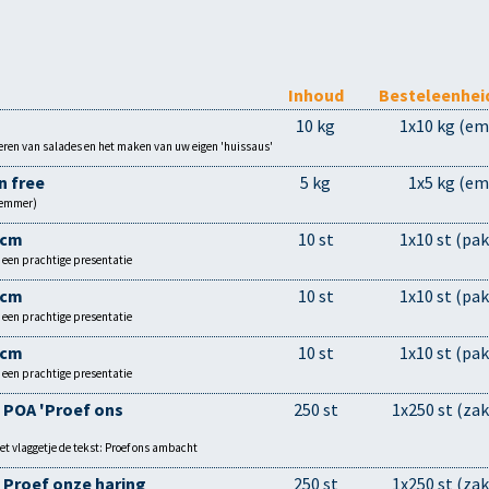
Inhoud
Besteleenhei
10 kg
1x10 kg (em
neren van salades en het maken van uw eigen 'huissaus'
n free
5 kg
1x5 kg (em
e emmer)
5cm
10 st
1x10 st (pak
 een prachtige presentatie
5cm
10 st
1x10 st (pak
 een prachtige presentatie
5cm
10 st
1x10 st (pak
 een prachtige presentatie
 POA 'Proef ons
250 st
1x250 st (zak
t vlaggetje de tekst: Proef ons ambacht
 Proef onze haring
250 st
1x250 st (zak