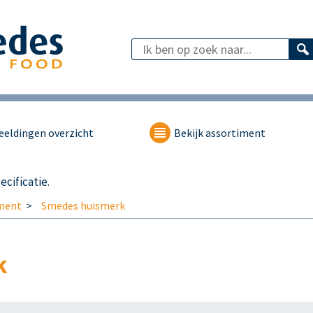
eeldingen overzicht
Bekijk assortiment
cificatie.
ment
Smedes huismerk
k