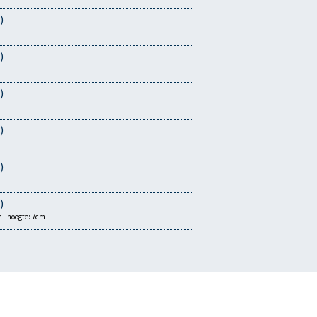
)
)
)
)
)
)
m - hoogte: 7cm