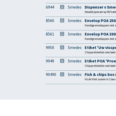
6944
Smedes
Dispenser v Sme
Heveldispenser op RVS dek
8560
Smedes
Envelop POA 25
Handige enveloppen met ze
8561
Smedes
Envelop POA 33
Handige enveloppen met ze
9950
Smedes
Etiket 'Uw visspe
Chique etiketten met bedru
9949
Smedes
Etiket POA 'Pro
Chique etiketten met bedru
90490
Smedes
Fish & chips box
Vis én friet samen in 1 bo