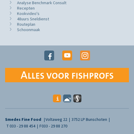
Analyse Benchmark Consult
Recepten
Kookvideo's
48uurs Sneldienst
Routeplan
Schoonmaak
Smedes Fine Food
Voltaweg 22
3752 LP Bunschoten
T
033 - 29 88 454
F
033 - 29 88 270