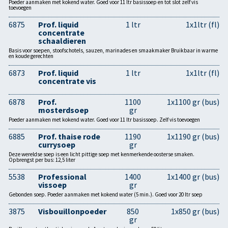
Poeder aanmaken met kokend water. Goed voor 11 ltr basissoep en tot slot zelf vis
toevoegen
6875
Prof. liquid
1 ltr
1x1ltr (fl)
concentrate
schaaldieren
Basis voor soepen, stoofschotels, sauzen, marinades en smaakmaker Bruikbaar in warme
en koude gerechten
6873
Prof. liquid
1 ltr
1x1ltr (fl)
concentrate vis
6878
Prof.
1100
1x1100 gr (bus)
mosterdsoep
gr
Poeder aanmaken met kokend water. Goed voor 11 ltr basissoep. Zelf vis toevoegen
6885
Prof. thaise rode
1190
1x1190 gr (bus)
currysoep
gr
Deze wereldse soep is een licht pittige soep met kenmerkende oosterse smaken.
Opbrengst per bus: 12,5 liter
5538
Professional
1400
1x1400 gr (bus)
vissoep
gr
Gebonden soep. Poeder aanmaken met kokend water (5 min.). Goed voor 20 ltr soep
3875
Visbouillonpoeder
850
1x850 gr (bus)
gr