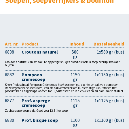
Soepen, soepverrijkers & bouillon
Art. nr.
Product
Inhoud
Besteleenheid
6838
Croutons naturel
580
1x580 gr (bus)
gr
Croutons naturel van smaak. Knapperige stukjes brood die ook in soep heerlijk krokant
blijven
6882
Pompoen
1150
1x1150 gr (bus)
cremesoep
gr
Knorr Professinoal Pompoen Crèmesoep heeft een romige, zachte smaak van pompoen
Deze vegetarische soep is vrij van smaakversterkers en kunstmatige kleurstoffen Het
product kan aangelengd worden tot 10,5 liter soep en is diepvries en au bain-marie stabiel
6877
Prof. asperge
1125
1x1125 gr (bus)
cremesoep
gr
Zachte aspergesmaak. Goed voor 12,5 liter soep
6830
Prof. bisque soep
1100
1x1100 gr (bus)
gr