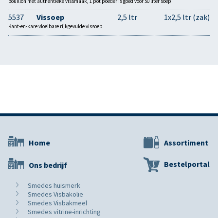
Bouillon met authentieke vissmaak, 1 pot poeder is goed voor 50 liter soep
5537
Vissoep
2,5 ltr
1x2,5 ltr (zak)
Kant-en-kare vloeibare rijkgevulde vissoep
Home
Assortiment
Bestelportal
Ons bedrijf
Smedes huismerk
Smedes Visbakolie
Smedes Visbakmeel
Smedes vitrine-inrichting