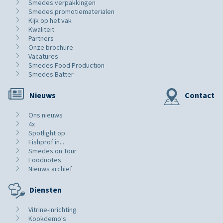
Smedes verpakkingen
Smedes promotiematerialen
Kijk op het vak
Kwaliteit
Partners
Onze brochure
Vacatures
Smedes Food Production
Smedes Batter
Nieuws
Contact
Ons nieuws
4x
Spotlight op
Fishprof in...
Smedes on Tour
Foodnotes
Nieuws archief
Diensten
Vitrine-inrichting
Kookdemo's