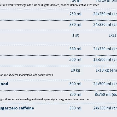
720 gr
7x720 gr (ds
zels en werkt zelfs tegen de hardnekkigste vlekken, zonder kleur & stof aan te tasten
250 ml
24x250 ml (tr
330 ml
24x330 ml (tr
1 st
1x1s
330 ml
24x330 ml (tr
500 ml
12x500 ml (tr
10 kg
1x10 kg (em
at alle afvoeren moeiteloos laat doorstromen
Rood
500 ml
24x500 ml (tr
750 ml
8x750 ml (ds
g vuil, vet en kalkaanslag met een diep reinigend en glanzend eindresultaat
ugar zero caffeine
330 ml
24x330 ml (tr