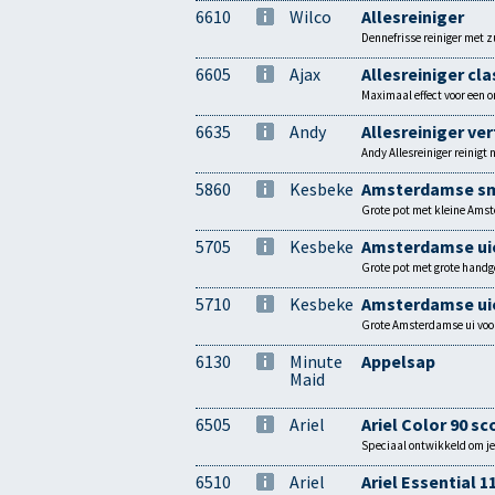
6610
Wilco
Allesreiniger
Dennefrisse reiniger met z
6605
Ajax
Allesreiniger cla
Maximaal effect voor een o
6635
Andy
Allesreiniger ve
Andy Allesreiniger reinigt 
5860
Kesbeke
Amsterdamse sm
Grote pot met kleine Ams
5705
Kesbeke
Amsterdamse ui
Grote pot met grote hand
5710
Kesbeke
Amsterdamse uie
Grote Amsterdamse ui voo
6130
Minute
Appelsap
Maid
6505
Ariel
Ariel Color 90 s
Speciaal ontwikkeld om je
6510
Ariel
Ariel Essential 