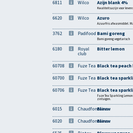
6811
Wilco
Azijn blank 4%
Kwaliteitsazijn voor leven
6620
Wilco
Azuro
Azuurfris afwasmiddel. Ma
3762
Padifood
Bami goreng
Bami goreng vegetarisch
6180
Royal
Bitter lemon
club
60708
Fuze Tea
Black tea peach 
60700
Fuze Tea
Black tea spark
60706
Fuze Tea
Black tea spark
Fuze Tea Sparkling Lemon is
zintuigen.
6015
Chaudfontaine
Blauw
6020
Chaudfontaine
Blauw