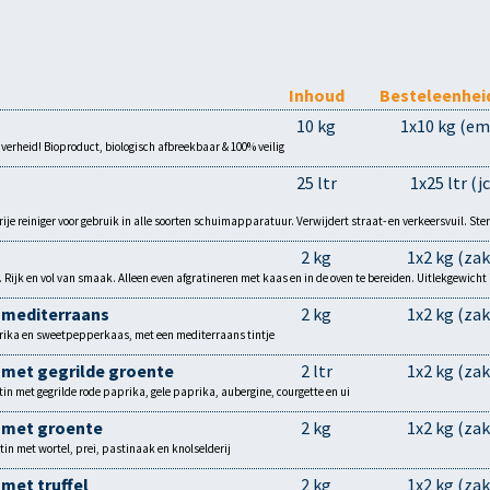
Inhoud
Besteleenhei
10 kg
1x10 kg (em
iverheid! Bioproduct, biologisch afbreekbaar & 100% veilig
25 ltr
1x25 ltr (jc
ije reiniger voor gebruik in alle soorten schuimapparatuur. Verwijdert straat- en verkeersvuil. St
2 kg
1x2 kg (zak
 Rijk en vol van smaak. Alleen even afgratineren met kaas en in de oven te bereiden. Uitlekgewicht 
 mediterraans
2 kg
1x2 kg (zak
ika en sweetpepperkaas, met een mediterraans tintje
 met gegrilde groente
2 ltr
1x2 kg (zak
n met gegrilde rode paprika, gele paprika, aubergine, courgette en ui
 met groente
2 kg
1x2 kg (zak
n met wortel, prei, pastinaak en knolselderij
met truffel
2 kg
1x2 kg (zak