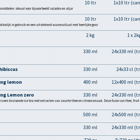
10 ltr
1x10 ltr (can
smiddelen: ideaal voor bijvoorbeeld salades en atjar
10 ltr
1x10 ltr (can
kkelijk in gebruik en een uitstekend wasresultaat met heerlijke geur
2 kg
1 x 2k
330 ml
24x330 ml (tr
hibiscus
330 ml
24x33 cl (tr
ling lemon
400 ml
12x400 ml (tr
ling Lemon zero
330 ml
24x330 ml (tr
 een bruisende ice tea met extracten van zwarte thee en citroensmaak. Deze fusie van thee, fruit en 
500 ml
24x500 ml (tr
330 ml
24x330 ml (tr