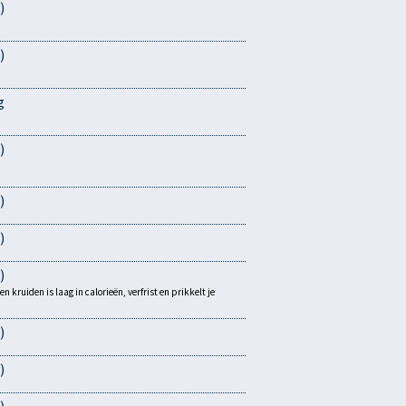
)
)
g
)
)
)
)
kruiden is laag in calorieën, verfrist en prikkelt je
)
)