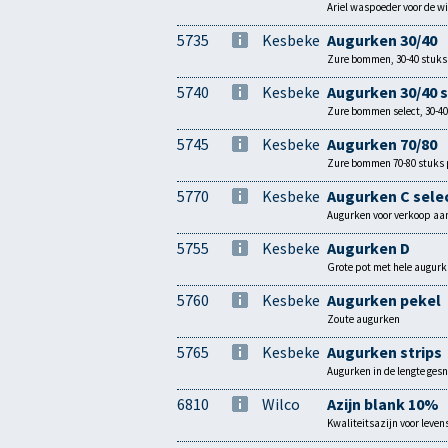
Ariel waspoeder voor de wi
5735
Kesbeke
Augurken 30/40
Zure bommen, 30-40 stuks 
5740
Kesbeke
Augurken 30/40 
Zure bommen select, 30-40
5745
Kesbeke
Augurken 70/80
Zure bommen 70-80 stuks 
5770
Kesbeke
Augurken C sele
Augurken voor verkoop a
5755
Kesbeke
Augurken D
Grote pot met hele augurk
5760
Kesbeke
Augurken pekel
Zoute augurken
5765
Kesbeke
Augurken strips
Augurken in de lengte ges
6810
Wilco
Azijn blank 10%
Kwaliteitsazijn voor leven