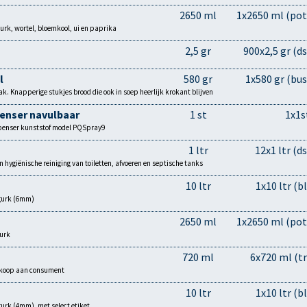
2650 ml
1x2650 ml (pot
urk, wortel, bloemkool, ui en paprika
2,5 gr
900x2,5 gr (ds
l
580 gr
1x580 gr (bus
. Knapperige stukjes brood die ook in soep heerlijk krokant blijven
penser navulbaar
1 st
1x1s
spenser kunststof model PQSpray9
1 ltr
12x1 ltr (ds
en hygiënische reiniging van toiletten, afvoeren en septische tanks
10 ltr
1x10 ltr (bl
ugurk (6mm)
2650 ml
1x2650 ml (pot
gurk
720 ml
6x720 ml (tr
erkoop aan consument
10 ltr
1x10 ltr (bl
gurk (4mm), met select etiket