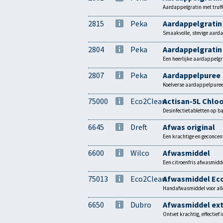
Aardappelgratin met truff
2815
Peka
Aardappelgratin
Smaakvolle, stevige aarda
2804
Peka
Aardappelgratin 
Een heerlijke aardappelgra
2807
Peka
Aardappelpuree
Koelverse aardappelpuree,
75000
Eco2Clean
Actisan-5L Chlo
Desinfectietabletten op ba
6645
Dreft
Afwas original
Een krachtige en geconcen
6600
Wilco
Afwasmiddel
Een citroenfris afwasmidd
75013
Eco2Clean
Afwasmiddel Ec
Handafwasmiddel voor alle
6650
Dubro
Afwasmiddel ext
Ontvet krachtig, effectief 