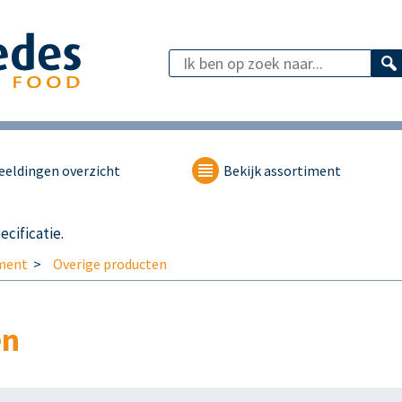
eeldingen overzicht
Bekijk assortiment
cificatie.
ment
Overige producten
en