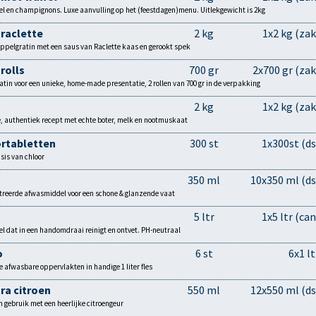
el en champignons. Luxe aanvulling op het (feestdagen)menu. Uitlekgewicht is 2kg
 raclette
2 kg
1x2 kg (zak
ppelgratin met een saus van Raclette kaas en gerookt spek
rolls
700 gr
2x700 gr (zak
tin voor een unieke, home-made presentatie, 2 rollen van 700 gr in de verpakking
2 kg
1x2 kg (zak
 authentiek recept met echte boter, melk en nootmuskaat
ortabletten
300 st
1x300st (ds
sis van chloor
350 ml
10x350 ml (ds
treerde afwasmiddel voor een schone & glanzende vaat
5 ltr
1x5 ltr (can
el dat in een handomdraai reinigt en ontvet. PH-neutraal
o
6 st
6x1 lt
 afwasbare oppervlakten in handige 1 liter fles
ra citroen
550 ml
12x550 ml (ds
in gebruik met een heerlijke citroengeur