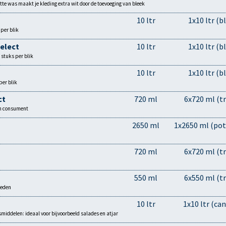
tte was maakt je kleding extra wit door de toevoeging van bleek
10 ltr
1x10 ltr (bl
per blik
select
10 ltr
1x10 ltr (bl
 stuks per blik
10 ltr
1x10 ltr (bl
per blik
ct
720 ml
6x720 ml (tr
an consument
2650 ml
1x2650 ml (pot
720 ml
6x720 ml (tr
550 ml
6x550 ml (tr
neden
10 ltr
1x10 ltr (can
smiddelen: ideaal voor bijvoorbeeld salades en atjar