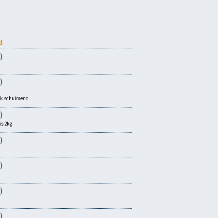
d
)
)
erk schuimend
)
is 2kg
)
)
)
)