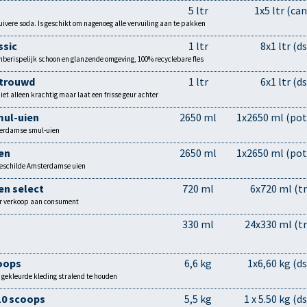
5 ltr
1x5 ltr (can
uivere soda. Is geschikt om nagenoeg alle vervuiling aan te pakken
ssic
1 ltr
8x1 ltr (ds
nberispelijk schoon en glanzende omgeving, 100% recyclebare fles
rtrouwd
1 ltr
6x1 ltr (ds
niet alleen krachtig maar laat een frisse geur achter
ul-uien
2650 ml
1x2650 ml (pot
terdamse smul-uien
en
2650 ml
1x2650 ml (pot
geschilde Amsterdamse uien
n select
720 ml
6x720 ml (tr
r verkoop aan consument
330 ml
24x330 ml (tr
coops
6,6 kg
1x6,60 kg (ds
 gekleurde kleding stralend te houden
110 scoops
5,5 kg
1 x 5.50 kg (ds