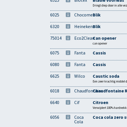
6525
Biotex
Blauw voorwas
Dringt diep door in alle ve
6025
Chocomel
Blik
6320
Heineken
Blik
75014
Eco2Clean
Can opener
can opener
6075
Fanta
Cassis
6080
Fanta
Cassis
6625
Wilco
Caustic soda
Een zeer krachtig middel d
6018
Chaudfontaine
Chaudfontaine 
6640
Cif
Citroen
Verwijdert 100% hardnekki
6056
Coca
Coca cola zero s
Cola