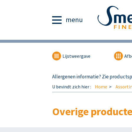
menu
Lijstweergave
Afb
Allergenen informatie? Zie productspe
U bevindt zich hier :
Home
Assorti
Overige product