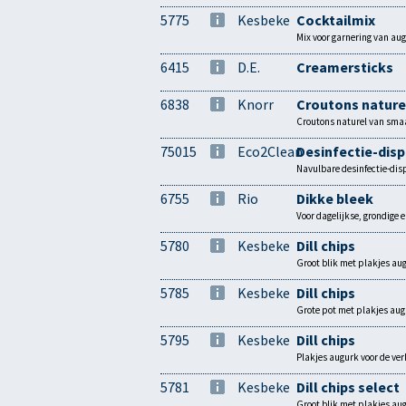
5775
Kesbeke
Cocktailmix
Mix voor garnering van aug
6415
D.E.
Creamersticks
6838
Knorr
Croutons nature
Croutons naturel van smaak
75015
Eco2Clean
Desinfectie-dis
Navulbare desinfectie-di
6755
Rio
Dikke bleek
Voor dagelijkse, grondige 
5780
Kesbeke
Dill chips
Groot blik met plakjes a
5785
Kesbeke
Dill chips
Grote pot met plakjes au
5795
Kesbeke
Dill chips
Plakjes augurk voor de v
5781
Kesbeke
Dill chips select
Groot blik met plakjes au