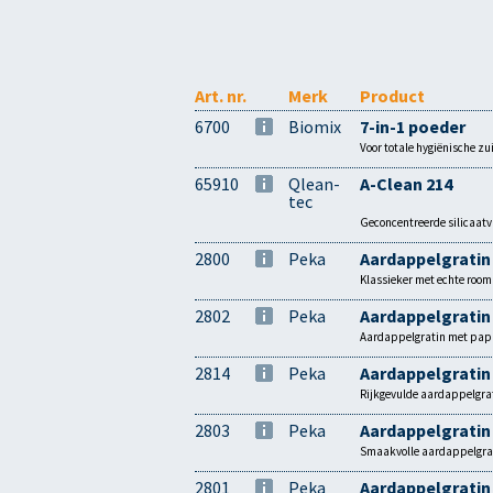
Art. nr.
Merk
Product
6700
Biomix
7-in-1 poeder
Voor totale hygiënische zu
65910
Qlean-
A-Clean 214
tec
Geconcentreerde silicaatvr
2800
Peka
Aardappelgratin
Klassieker met echte room.
2802
Peka
Aardappelgratin
Aardappelgratin met papr
2814
Peka
Aardappelgratin
Rijkgevulde aardappelgrati
2803
Peka
Aardappelgratin
Smaakvolle aardappelgrati
2801
Peka
Aardappelgratin 