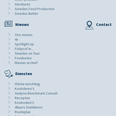
Vacatures
Smedes Food Production
Smedes Batter
Nieuws
Contact
Ons nieuws
4x
Spotlight op
Fishprof in...
Smedes on Tour
Foodnotes
Nieuws archief
Diensten
Vitrine-inrichting
Kookdemo's
Analyse Benchmark Consult
Recepten
Kookvideo's
48uurs Sneldienst
Routeplan