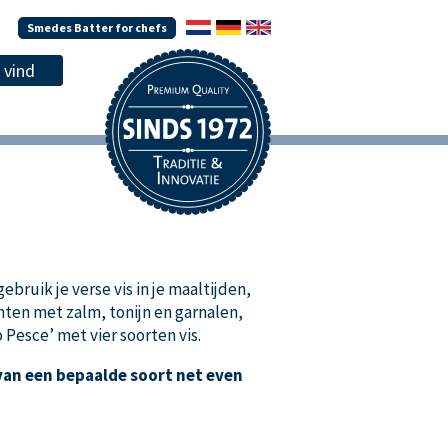
Smedes Batter for chefs
bruik je verse vis in je maaltijden,
chten met zalm, tonijn en garnalen,
o Pesce’ met vier soorten vis.
 van een bepaalde soort net even