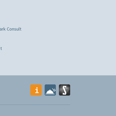
ark Consult
st