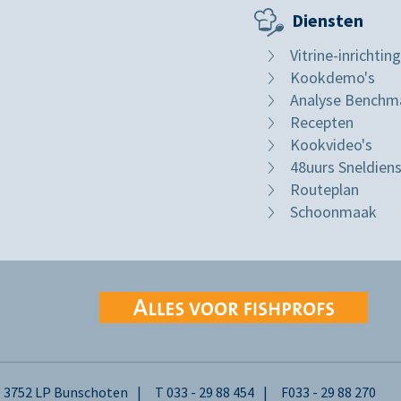
Diensten
Vitrine-inrichting
Kookdemo's
Analyse Benchm
Recepten
Kookvideo's
48uurs Sneldien
Routeplan
Schoonmaak
3752 LP Bunschoten
T
033 - 29 88 454
F
033 - 29 88 270