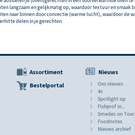
adviseren je (oven)gerechten in een voorverwarmde oven te be
ten langzaam en gelijkmatig op, waardoor textuur en smaak b
ten naar binnen door convectie (warme lucht), waardoor de w
rhitte delen in je gerechten.
Assortiment
Nieuws
Ons nieuws
Bestelportal
4x
Spotlight op
Fishprof in...
Smedes on Tour
Foodnotes
Nieuws archief