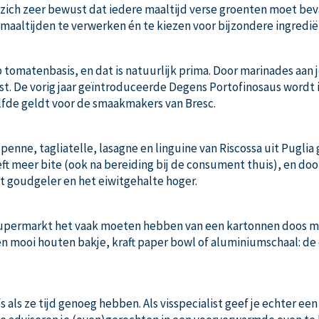
 zich zeer bewust dat iedere maaltijd verse groenten moet beva
maaltijden te verwerken én te kiezen voor bijzondere ingredië
p tomatenbasis, en dat is natuurlijk prima. Door marinades aan 
t. De vorig jaar geïntroduceerde Degens Portofinosaus wordt i
lfde geldt voor de smaakmakers van Bresc.
 penne, tagliatelle, lasagne en linguine van Riscossa uit Puglia
ft meer bite (ook na bereiding bij de consument thuis), en doo
wat goudgeler en het eiwitgehalte hoger.
supermarkt het vaak moeten hebben van een kartonnen doos met 
en mooi houten bakje, kraft paper bowl of aluminiumschaal: d
als ze tijd genoeg hebben. Als visspecialist geef je echter ee