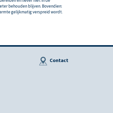
reiden én liever niet in de
eter behouden blijven. Bovendien:
armte gelijkmatig verspreid wordt.
Contact