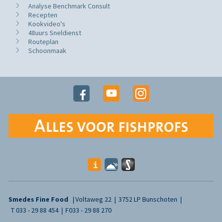
Analyse Benchmark Consult
Recepten
Kookvideo's
48uurs Sneldienst
Routeplan
Schoonmaak
Smedes Fine Food
Voltaweg 22
3752 LP Bunschoten
T
033 - 29 88 454
F
033 - 29 88 270