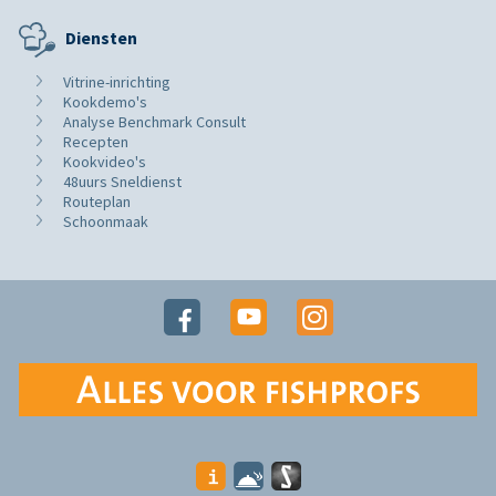
Diensten
Vitrine-inrichting
Kookdemo's
Analyse Benchmark Consult
Recepten
Kookvideo's
48uurs Sneldienst
Routeplan
Schoonmaak