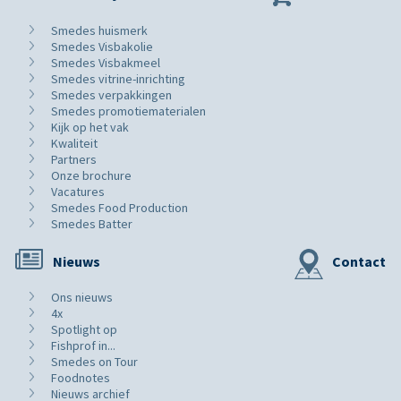
Smedes huismerk
Smedes Visbakolie
Smedes Visbakmeel
Smedes vitrine-inrichting
Smedes verpakkingen
Smedes promotiematerialen
Kijk op het vak
Kwaliteit
Partners
Onze brochure
Vacatures
Smedes Food Production
Smedes Batter
Nieuws
Contact
Ons nieuws
4x
Spotlight op
Fishprof in...
Smedes on Tour
Foodnotes
Nieuws archief