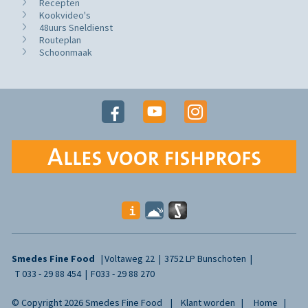
Recepten
Kookvideo's
48uurs Sneldienst
Routeplan
Schoonmaak
Smedes Fine Food
Voltaweg 22
3752 LP Bunschoten
T
033 - 29 88 454
F
033 - 29 88 270
© Copyright 2026 Smedes Fine Food
Klant worden
Home