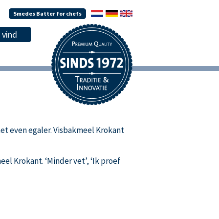
Smedes Batter for chefs
 net even egaler. Visbakmeel Krokant
l Krokant. ‘Minder vet’, ‘Ik proef