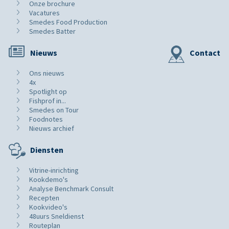
Onze brochure
Vacatures
Smedes Food Production
Smedes Batter
Nieuws
Contact
Ons nieuws
4x
Spotlight op
Fishprof in...
Smedes on Tour
Foodnotes
Nieuws archief
Diensten
Vitrine-inrichting
Kookdemo's
Analyse Benchmark Consult
Recepten
Kookvideo's
48uurs Sneldienst
Routeplan