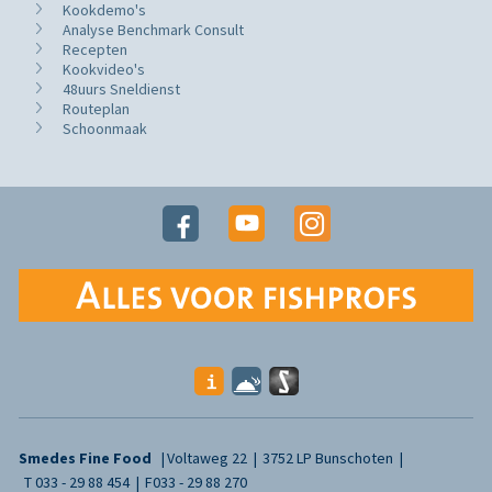
Kookdemo's
Analyse Benchmark Consult
Recepten
Kookvideo's
48uurs Sneldienst
Routeplan
Schoonmaak
Smedes Fine Food
Voltaweg 22
3752 LP Bunschoten
T
033 - 29 88 454
F
033 - 29 88 270