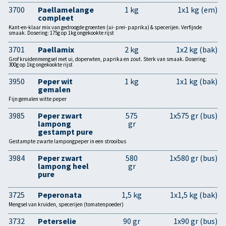
3700
Paellamelange
1 kg
1x1 kg (em)
compleet
Kant-en-klaar mix van gedroogde groenten (ui- prei- paprika) & specerijen. Verfijnde
smaak. Dosering: 175g op 1kg ongekookte rijst
3701
Paellamix
2 kg
1x2 kg (bak)
Grof kruidenmengsel met ui, doperwten, paprika en zout. Sterk van smaak. Dosering:
300g op 1kg ongekookte rijst
3950
Peper wit
1 kg
1x1 kg (bak)
gemalen
Fijn gemalen witte peper
3985
Peper zwart
575
1x575 gr (bus)
lampong
gr
gestampt pure
Gestampte zwarte lampongpeper in een strooibus
3984
Peper zwart
580
1x580 gr (bus)
lampong heel
gr
pure
3725
Peperonata
1,5 kg
1x1,5 kg (bak)
Mengsel van kruiden, specerijen (tomatenpoeder)
3732
Peterselie
90 gr
1x90 gr (bus)