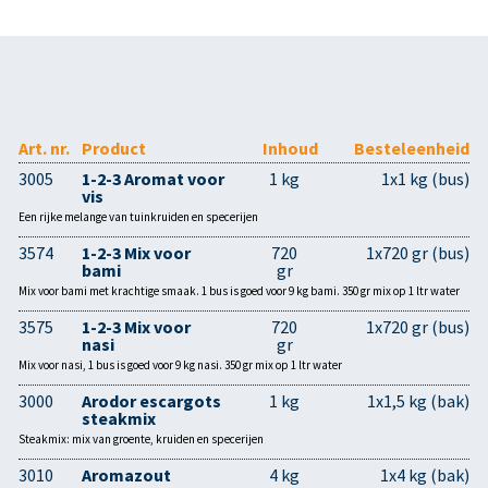
Art. nr.
Product
Inhoud
Besteleenheid
3005
1-2-3 Aromat voor
1 kg
1x1 kg (bus)
vis
Een rijke melange van tuinkruiden en specerijen
3574
1-2-3 Mix voor
720
1x720 gr (bus)
bami
gr
Mix voor bami met krachtige smaak. 1 bus is goed voor 9 kg bami. 350 gr mix op 1 ltr water
3575
1-2-3 Mix voor
720
1x720 gr (bus)
nasi
gr
Mix voor nasi, 1 bus is goed voor 9 kg nasi. 350 gr mix op 1 ltr water
3000
Arodor escargots
1 kg
1x1,5 kg (bak)
steakmix
Steakmix: mix van groente, kruiden en specerijen
3010
Aromazout
4 kg
1x4 kg (bak)