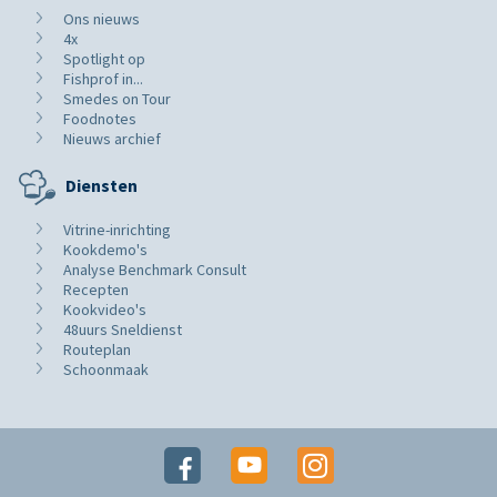
Ons nieuws
4x
Spotlight op
Fishprof in...
Smedes on Tour
Foodnotes
Nieuws archief
Diensten
Vitrine-inrichting
Kookdemo's
Analyse Benchmark Consult
Recepten
Kookvideo's
48uurs Sneldienst
Routeplan
Schoonmaak