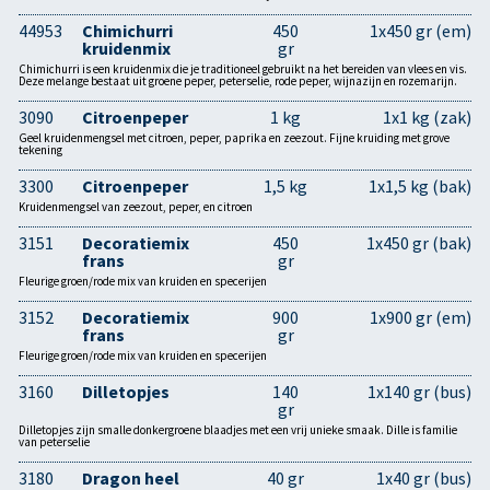
44953
Chimichurri
450
1x450 gr (em)
kruidenmix
gr
Chimichurri is een kruidenmix die je traditioneel gebruikt na het bereiden van vlees en vis.
Deze melange bestaat uit groene peper, peterselie, rode peper, wijnazijn en rozemarijn.
3090
Citroenpeper
1 kg
1x1 kg (zak)
Geel kruidenmengsel met citroen, peper, paprika en zeezout. Fijne kruiding met grove
tekening
3300
Citroenpeper
1,5 kg
1x1,5 kg (bak)
Kruidenmengsel van zeezout, peper, en citroen
3151
Decoratiemix
450
1x450 gr (bak)
frans
gr
Fleurige groen/rode mix van kruiden en specerijen
3152
Decoratiemix
900
1x900 gr (em)
frans
gr
Fleurige groen/rode mix van kruiden en specerijen
3160
Dilletopjes
140
1x140 gr (bus)
gr
Dilletopjes zijn smalle donkergroene blaadjes met een vrij unieke smaak. Dille is familie
van peterselie
3180
Dragon heel
40 gr
1x40 gr (bus)