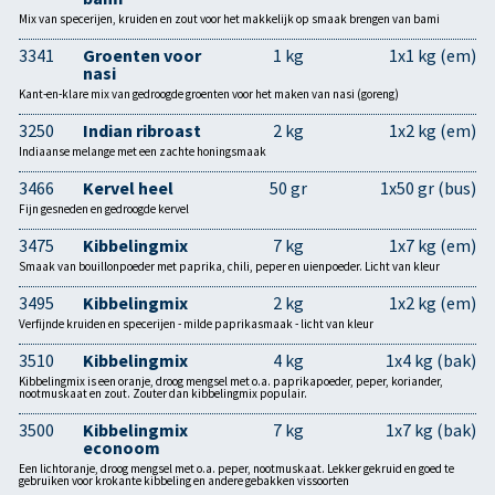
Mix van specerijen, kruiden en zout voor het makkelijk op smaak brengen van bami
3341
Groenten voor
1 kg
1x1 kg (em)
nasi
Kant-en-klare mix van gedroogde groenten voor het maken van nasi (goreng)
3250
Indian ribroast
2 kg
1x2 kg (em)
Indiaanse melange met een zachte honingsmaak
3466
Kervel heel
50 gr
1x50 gr (bus)
Fijn gesneden en gedroogde kervel
3475
Kibbelingmix
7 kg
1x7 kg (em)
Smaak van bouillonpoeder met paprika, chili, peper en uienpoeder. Licht van kleur
3495
Kibbelingmix
2 kg
1x2 kg (em)
Verfijnde kruiden en specerijen - milde paprikasmaak - licht van kleur
3510
Kibbelingmix
4 kg
1x4 kg (bak)
Kibbelingmix is een oranje, droog mengsel met o.a. paprikapoeder, peper, koriander,
nootmuskaat en zout. Zouter dan kibbelingmix populair.
3500
Kibbelingmix
7 kg
1x7 kg (bak)
econoom
Een lichtoranje, droog mengsel met o.a. peper, nootmuskaat. Lekker gekruid en goed te
gebruiken voor krokante kibbeling en andere gebakken vissoorten