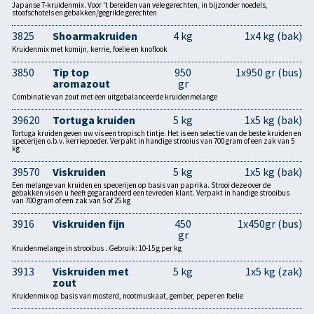
Japanse 7-kruidenmix. Voor 't bereiden van vele gerechten, in bijzonder noedels,
stoofschotels en gebakken/gegrilde gerechten
3825
Shoarmakruiden
4 kg
1x4 kg (bak)
Kruidenmix met komijn, kerrie, foelie en knoflook
3850
Tip top
950
1x950 gr (bus)
aromazout
gr
Combinatie van zout met een uitgebalanceerde kruidenmelange
39620
Tortuga kruiden
5 kg
1x5 kg (bak)
Tortuga kruiden geven uw vis een tropisch tintje. Het is een selectie van de beste kruiden en
specerijen o.b.v. kerriepoeder. Verpakt in handige strooius van 700 gram of een zak van 5
kg
39570
Viskruiden
5 kg
1x5 kg (bak)
Een melange van kruiden en specerijen op basis van paprika. Strooi deze over de
gebakken vis en u heeft gegarandeerd een tevreden klant. Verpakt in handige strooibus
van 700 gram of een zak van 5 of 25 kg
3916
Viskruiden fijn
450
1x450gr (bus)
gr
Kruidenmelange in strooibus . Gebruik: 10-15 g per kg
3913
Viskruiden met
5 kg
1x5 kg (zak)
zout
Kruidenmix op basis van mosterd, nootmuskaat, gember, peper en foelie