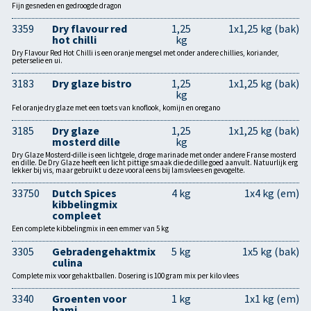
Fijn gesneden en gedroogde dragon
3359
Dry flavour red
1,25
1x1,25 kg (bak)
hot chilli
kg
Dry Flavour Red Hot Chilli is een oranje mengsel met onder andere chillies, koriander,
peterselie en ui.
3183
Dry glaze bistro
1,25
1x1,25 kg (bak)
kg
Fel oranje dry glaze met een toets van knoflook, komijn en oregano
3185
Dry glaze
1,25
1x1,25 kg (bak)
mosterd dille
kg
Dry Glaze Mosterd-dille is een lichtgele, droge marinade met onder andere Franse mosterd
en dille. De Dry Glaze heeft een licht pittige smaak die de dille goed aanvult. Natuurlijk erg
lekker bij vis, maar gebruikt u deze vooral eens bij lamsvlees en gevogelte.
33750
Dutch Spices
4 kg
1x4 kg (em)
kibbelingmix
compleet
Een complete kibbelingmix in een emmer van 5 kg
3305
Gebradengehaktmix
5 kg
1x5 kg (bak)
culina
Complete mix voor gehaktballen. Dosering is 100 gram mix per kilo vlees
3340
Groenten voor
1 kg
1x1 kg (em)
bami