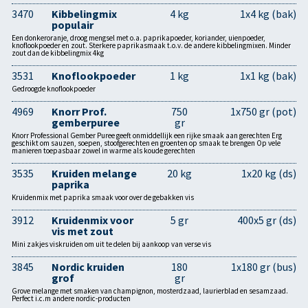
3470
Kibbelingmix
4 kg
1x4 kg (bak)
populair
Een donkeroranje, droog mengsel met o.a. paprikapoeder, koriander, uienpoeder,
knoflookpoeder en zout. Sterkere paprikasmaak t.o.v. de andere kibbelingmixen. Minder
zout dan de kibbelingmix 4kg
3531
Knoflookpoeder
1 kg
1x1 kg (bak)
Gedroogde knoflookpoeder
4969
Knorr Prof.
750
1x750 gr (pot)
gemberpuree
gr
Knorr Professional Gember Puree geeft onmiddellijk een rijke smaak aan gerechten Erg
geschikt om sauzen, soepen, stoofgerechten en groenten op smaak te brengen Op vele
manieren toepasbaar zowel in warme als koude gerechten
3535
Kruiden melange
20 kg
1x20 kg (ds)
paprika
Kruidenmix met paprika smaak voor over de gebakken vis
3912
Kruidenmix voor
5 gr
400x5 gr (ds)
vis met zout
Mini zakjes viskruiden om uit te delen bij aankoop van verse vis
3845
Nordic kruiden
180
1x180 gr (bus)
grof
gr
Grove melange met smaken van champignon, mosterdzaad, laurierblad en sesamzaad.
Perfect i.c.m andere nordic-producten