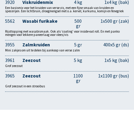
3920
Viskruidenmix
4 kg
1x4 kg (bak)
Een basismix voor het kruiden van verse vis, met een fijne smaak van kruiden en
specerijen. Een lichtbruin, droogmengsel met o.a. kervel, kurkuma, komijn en fenegriek
5562
Wasabi furikake
500
1x500 gr (zak)
gr
Rijsttopping met wasabismaak. Ook als ‘coating’ voor inside-out roll. En met panko
mengen voor lekkere paneerlaag voor vlees/vis
3955
Zalmkruiden
5 gr
400x5 gr (ds)
Mini zakjes om uit te delen bij aankoop van verse zalm
3961
Zeezout
5 kg
1x5 kg (bak)
Grof zeezout
3965
Zeezout
1100
1x1100 gr (bus)
gr
Grof zeezout in een strooibus