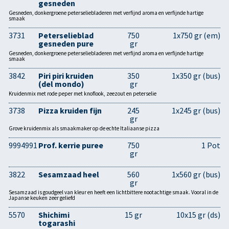
gesneden
Gesneden, donkergroene peterseliebladeren met verfijnd aroma en verfijnde hartige
smaak
3731
Peterselieblad
750
1x750 gr (em)
gesneden pure
gr
Gesneden, donkergroene peterseliebladeren met verfijnd aroma en verfijnde hartige
smaak
3842
Piri piri kruiden
350
1x350 gr (bus)
(del mondo)
gr
Kruidenmix met rode peper met knoflook, zeezout en peterselie
3738
Pizza kruiden fijn
245
1x245 gr (bus)
gr
Grove kruidenmix als smaakmaker op de echte Italiaanse pizza
9994991
Prof. kerrie puree
750
1 Pot
gr
3822
Sesamzaad heel
560
1x560 gr (bus)
gr
Sesamzaad is goudgeel van kleur en heeft een lichtbittere nootachtige smaak. Vooral in de
Japanse keuken zeer geliefd
5570
Shichimi
15 gr
10x15 gr (ds)
togarashi