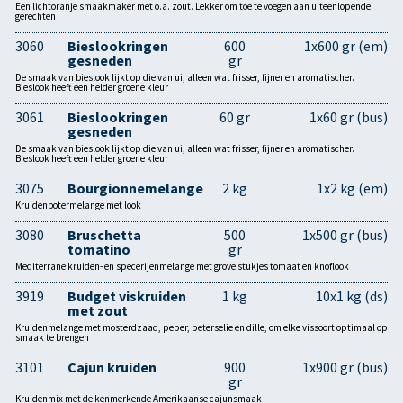
Een lichtoranje smaakmaker met o.a. zout. Lekker om toe te voegen aan uiteenlopende
gerechten
3060
Bieslookringen
600
1x600 gr (em)
gesneden
gr
De smaak van bieslook lijkt op die van ui, alleen wat frisser, fijner en aromatischer.
Bieslook heeft een helder groene kleur
3061
Bieslookringen
60 gr
1x60 gr (bus)
gesneden
De smaak van bieslook lijkt op die van ui, alleen wat frisser, fijner en aromatischer.
Bieslook heeft een helder groene kleur
3075
Bourgionnemelange
2 kg
1x2 kg (em)
Kruidenbotermelange met look
3080
Bruschetta
500
1x500 gr (bus)
tomatino
gr
Mediterrane kruiden- en specerijenmelange met grove stukjes tomaat en knoflook
3919
Budget viskruiden
1 kg
10x1 kg (ds)
met zout
Kruidenmelange met mosterdzaad, peper, peterselie en dille, om elke vissoort optimaal op
smaak te brengen
3101
Cajun kruiden
900
1x900 gr (bus)
gr
Kruidenmix met de kenmerkende Amerikaanse cajunsmaak